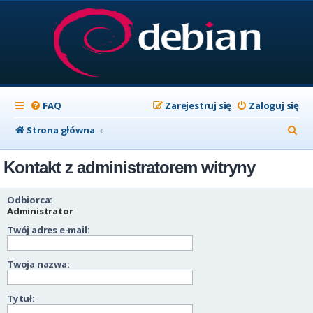
FAQ
Zarejestruj się
Zaloguj się
S
Strona główna
z
Kontakt z administratorem witryny
u
k
Odbiorca:
a
Administrator
Twój adres e-mail:
j
Twoja nazwa:
Tytuł: