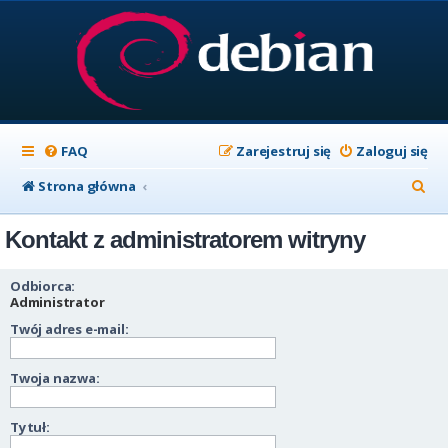
FAQ
Zarejestruj się
Zaloguj się
S
Strona główna
z
Kontakt z administratorem witryny
u
k
Odbiorca:
a
Administrator
Twój adres e-mail:
j
Twoja nazwa:
Tytuł: