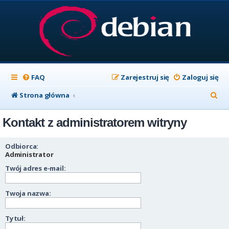
FAQ
Zarejestruj się
Zaloguj się
S
Strona główna
z
Kontakt z administratorem witryny
u
k
Odbiorca:
a
Administrator
Twój adres e-mail:
j
Twoja nazwa:
Tytuł: