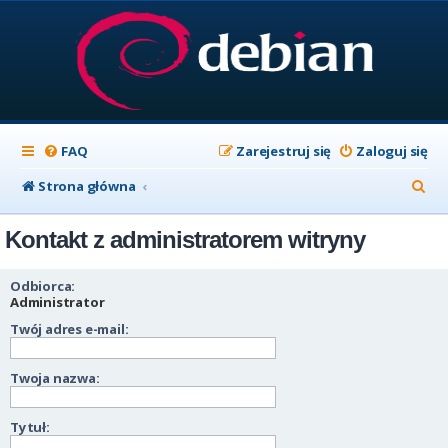
FAQ
Zarejestruj się
Zaloguj się
S
Strona główna
z
Kontakt z administratorem witryny
u
k
Odbiorca:
a
Administrator
Twój adres e-mail:
j
Twoja nazwa:
Tytuł: