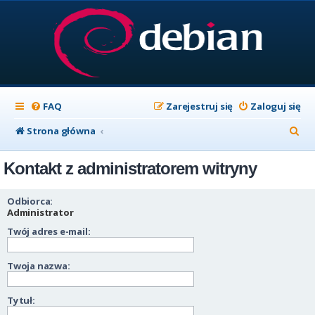
FAQ
Zarejestruj się
Zaloguj się
S
Strona główna
z
Kontakt z administratorem witryny
u
k
Odbiorca:
a
Administrator
Twój adres e-mail:
j
Twoja nazwa:
Tytuł: