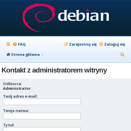
FAQ
Zarejestruj się
Zaloguj się
S
Strona główna
z
Kontakt z administratorem witryny
u
k
Odbiorca:
a
Administrator
Twój adres e-mail:
j
Twoja nazwa:
Tytuł: