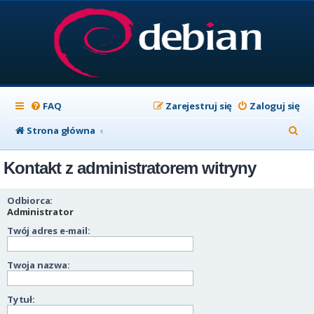
FAQ
Zarejestruj się
Zaloguj się
S
Strona główna
z
Kontakt z administratorem witryny
u
k
Odbiorca:
a
Administrator
Twój adres e-mail:
j
Twoja nazwa:
Tytuł: