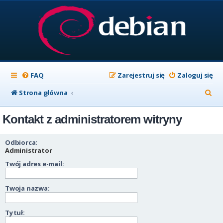
FAQ
Zarejestruj się
Zaloguj się
S
Strona główna
z
Kontakt z administratorem witryny
u
k
Odbiorca:
a
Administrator
Twój adres e-mail:
j
Twoja nazwa:
Tytuł: