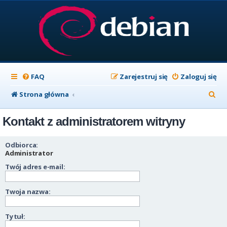
FAQ
Zarejestruj się
Zaloguj się
S
Strona główna
z
Kontakt z administratorem witryny
u
k
Odbiorca:
a
Administrator
Twój adres e-mail:
j
Twoja nazwa:
Tytuł: