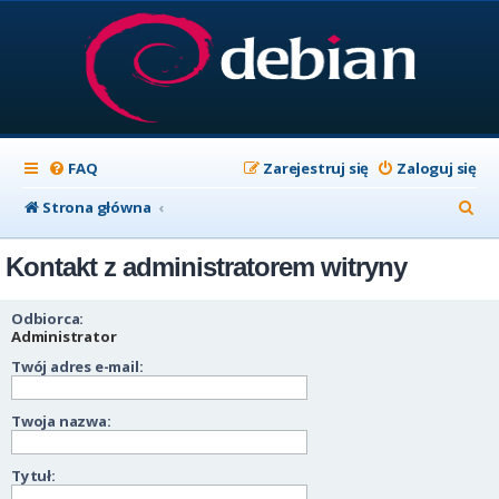
FAQ
Zarejestruj się
Zaloguj się
S
Strona główna
z
Kontakt z administratorem witryny
u
k
Odbiorca:
a
Administrator
Twój adres e-mail:
j
Twoja nazwa:
Tytuł: