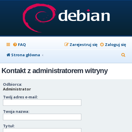
FAQ
Zarejestruj się
Zaloguj się
S
Strona główna
z
Kontakt z administratorem witryny
u
k
Odbiorca:
a
Administrator
Twój adres e-mail:
j
Twoja nazwa:
Tytuł: