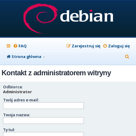
FAQ
Zarejestruj się
Zaloguj się
S
Strona główna
z
Kontakt z administratorem witryny
u
k
Odbiorca:
a
Administrator
Twój adres e-mail:
j
Twoja nazwa:
Tytuł: