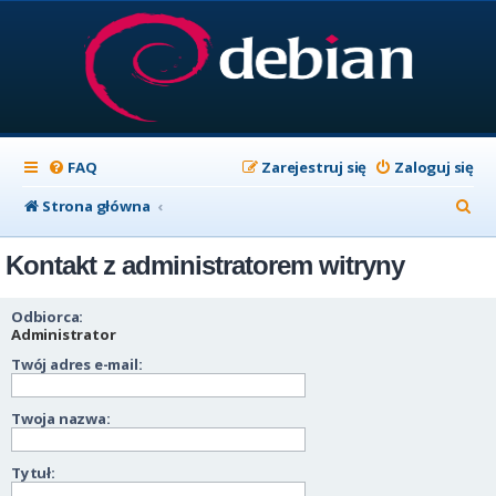
FAQ
Zarejestruj się
Zaloguj się
S
Strona główna
z
Kontakt z administratorem witryny
u
k
Odbiorca:
a
Administrator
Twój adres e-mail:
j
Twoja nazwa:
Tytuł: