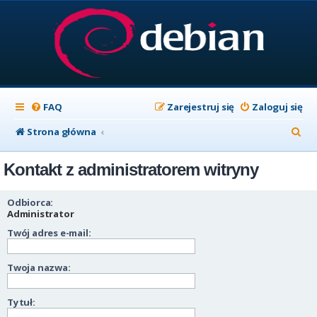
FAQ
Zarejestruj się
Zaloguj się
S
Strona główna
z
Kontakt z administratorem witryny
u
k
Odbiorca:
a
Administrator
Twój adres e-mail:
j
Twoja nazwa:
Tytuł: