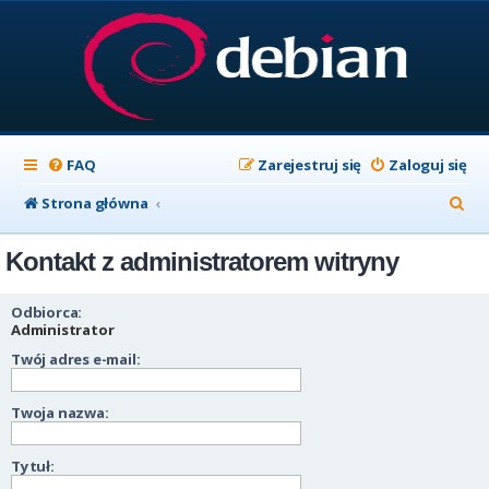
FAQ
Zarejestruj się
Zaloguj się
S
Strona główna
z
Kontakt z administratorem witryny
u
k
Odbiorca:
a
Administrator
Twój adres e-mail:
j
Twoja nazwa:
Tytuł: