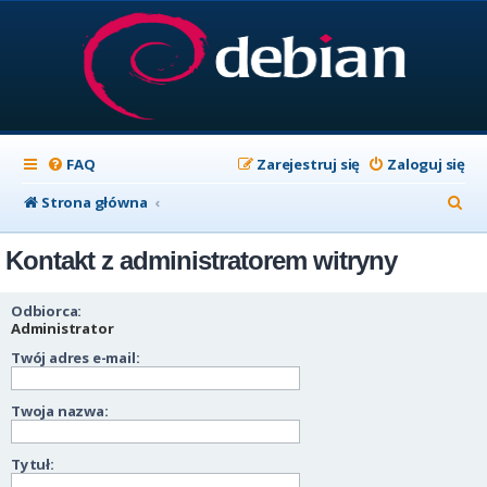
FAQ
Zarejestruj się
Zaloguj się
S
Strona główna
z
Kontakt z administratorem witryny
u
k
Odbiorca:
a
Administrator
Twój adres e-mail:
j
Twoja nazwa:
Tytuł: