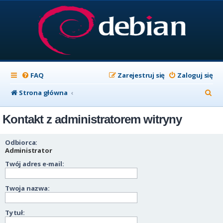
FAQ
Zarejestruj się
Zaloguj się
S
Strona główna
z
Kontakt z administratorem witryny
u
k
Odbiorca:
a
Administrator
Twój adres e-mail:
j
Twoja nazwa:
Tytuł: