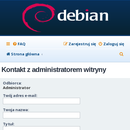
FAQ
Zarejestruj się
Zaloguj się
S
Strona główna
z
Kontakt z administratorem witryny
u
k
Odbiorca:
a
Administrator
Twój adres e-mail:
j
Twoja nazwa:
Tytuł: