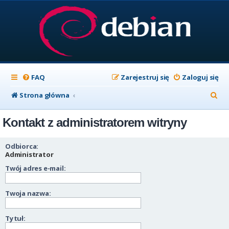
FAQ
Zarejestruj się
Zaloguj się
S
Strona główna
z
Kontakt z administratorem witryny
u
k
Odbiorca:
a
Administrator
Twój adres e-mail:
j
Twoja nazwa:
Tytuł: