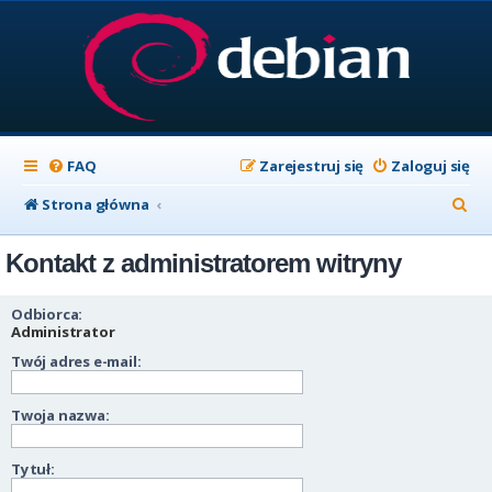
FAQ
Zarejestruj się
Zaloguj się
S
Strona główna
z
Kontakt z administratorem witryny
u
k
Odbiorca:
a
Administrator
Twój adres e-mail:
j
Twoja nazwa:
Tytuł: