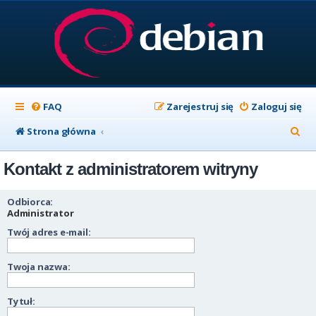
FAQ
Zarejestruj się
Zaloguj się
S
Strona główna
z
Kontakt z administratorem witryny
u
k
Odbiorca:
a
Administrator
Twój adres e-mail:
j
Twoja nazwa:
Tytuł: