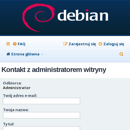
FAQ
Zarejestruj się
Zaloguj się
S
Strona główna
z
Kontakt z administratorem witryny
u
k
Odbiorca:
a
Administrator
Twój adres e-mail:
j
Twoja nazwa:
Tytuł: