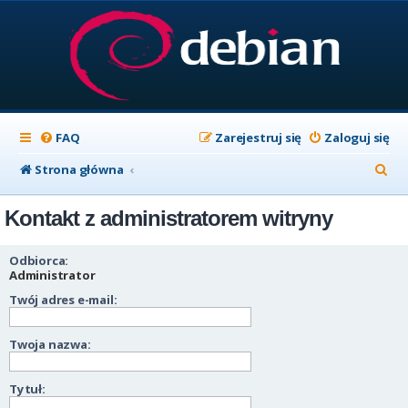
FAQ
Zarejestruj się
Zaloguj się
S
Strona główna
z
Kontakt z administratorem witryny
u
k
Odbiorca:
a
Administrator
Twój adres e-mail:
j
Twoja nazwa:
Tytuł: