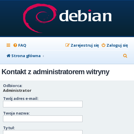
FAQ
Zarejestruj się
Zaloguj się
S
Strona główna
z
Kontakt z administratorem witryny
u
k
Odbiorca:
a
Administrator
Twój adres e-mail:
j
Twoja nazwa:
Tytuł: