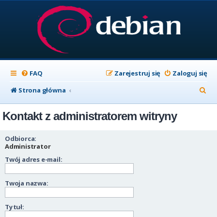
FAQ
Zarejestruj się
Zaloguj się
S
Strona główna
z
Kontakt z administratorem witryny
u
k
Odbiorca:
a
Administrator
Twój adres e-mail:
j
Twoja nazwa:
Tytuł: