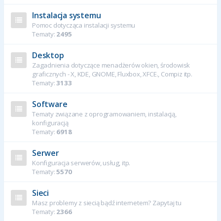
Instalacja systemu
Pomoc dotycząca instalacji systemu
Tematy:
2495
Desktop
Zagadnienia dotyczące menadżerów okien, środowisk
graficznych - X, KDE, GNOME, Fluxbox, XFCE., Compiz itp.
Tematy:
3133
Software
Tematy związane z oprogramowaniem, instalacją,
konfiguracją
Tematy:
6918
Serwer
Konfiguracja serwerów, usług, itp.
Tematy:
5570
Sieci
Masz problemy z siecią bądź internetem? Zapytaj tu
Tematy:
2366