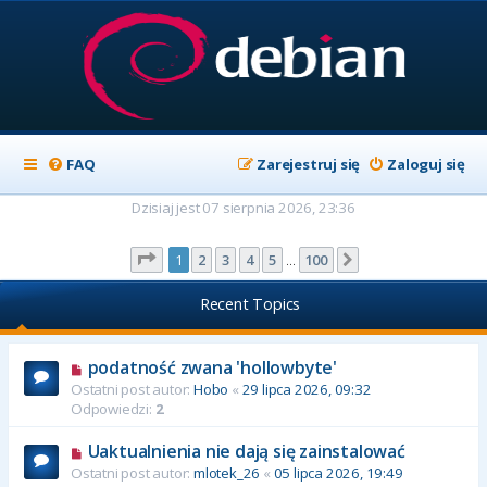
FAQ
Zarejestruj się
Zaloguj się
Dzisiaj jest 07 sierpnia 2026, 23:36
Strona
1
z
100
1
2
3
4
5
100
Następna
…
Recent Topics
podatność zwana 'hollowbyte'
Ostatni post autor:
Hobo
«
29 lipca 2026, 09:32
Odpowiedzi:
2
Uaktualnienia nie dają się zainstalować
Ostatni post autor:
mlotek_26
«
05 lipca 2026, 19:49