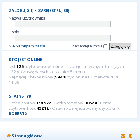
ZALOGUJ SIĘ
•
ZAREJESTRUJ SIĘ
Nazwa użytkownika:
Hasło:
Nie pamiętam hasła
Zapamiętaj mnie
KTO JEST ONLINE
Jest
126
użytkowników online :: 4 zarejestrowanych, 0 ukrytych i
122 gości (wg danych z ostatnich 5 minut)
Najwięcej użytkowników (
5940
) było online 01 czerwca 2026,
11:56
STATYSTYKI
Liczba postów:
191972
• Liczba tematów:
30524
• Liczba
użytkowników:
43212
• Ostatnio zarejestrowany użytkownik:
ROBERTX
Strona główna