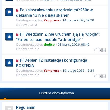
Po zainstalowaniu urządznie mfc250c w
debianie 13 nie działa skaner
Ostatni post autor:
Yampress
«
14 marca 2026, 09:20
Odpowiedzi:
2
[+] Wiedźmin 2, nie uruchamiają się "Opcje":
"Failed to load module "atk-bridge""
Ostatni post autor:
dedito
«
08 marca 2026, 08:40
Odpowiedzi:
17
1
2
[+]Debian 12 instalacja i konfiguracja
POSTFIXA
Ostatni post autor:
Yampress
«
19 lutego 2026, 15:24
Odpowiedzi:
17
1
2
Lektura obowiązkowa
Regulamin