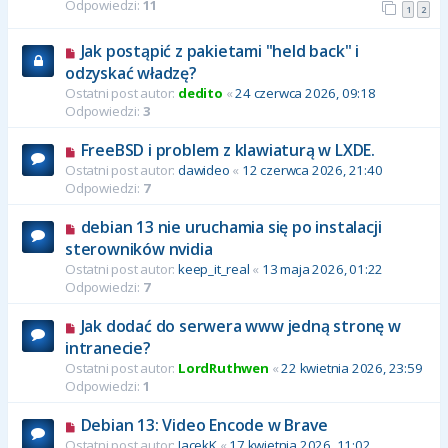
Odpowiedzi:
11
1
2
Jak postąpić z pakietami "held back" i
odzyskać władzę?
Ostatni post autor:
dedito
«
24 czerwca 2026, 09:18
Odpowiedzi:
3
FreeBSD i problem z klawiaturą w LXDE.
Ostatni post autor:
dawideo
«
12 czerwca 2026, 21:40
Odpowiedzi:
7
debian 13 nie uruchamia się po instalacji
sterowników nvidia
Ostatni post autor:
keep_it_real
«
13 maja 2026, 01:22
Odpowiedzi:
7
Jak dodać do serwera www jedną stronę w
intranecie?
Ostatni post autor:
LordRuthwen
«
22 kwietnia 2026, 23:59
Odpowiedzi:
1
Debian 13: Video Encode w Brave
Ostatni post autor:
JacekK
«
17 kwietnia 2026, 11:02