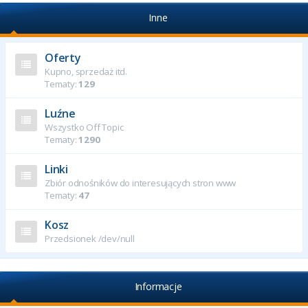
Inne
Oferty
Kupno, sprzedaż itd.
Tematy:
129
Luźne
Wszystko Off Topic
Tematy:
1290
Linki
Zbiór odnośników do interesujących stron www
Tematy:
47
Kosz
Przedsionek /dev/null
Informacje