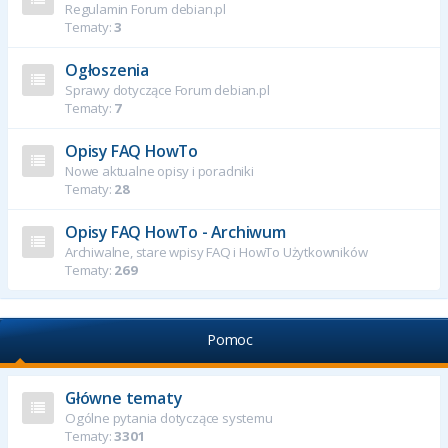
Regulamin Forum debian.pl
Tematy:
3
Ogłoszenia
Sprawy dotyczące Forum debian.pl
Tematy:
7
Opisy FAQ HowTo
Nowe aktualne opisy i poradniki
Tematy:
28
Opisy FAQ HowTo - Archiwum
Archiwalne, stare wpisy FAQ i HowTo Użytkowników
Tematy:
269
Pomoc
Główne tematy
Ogólne pytania dotyczące systemu
Tematy:
3301