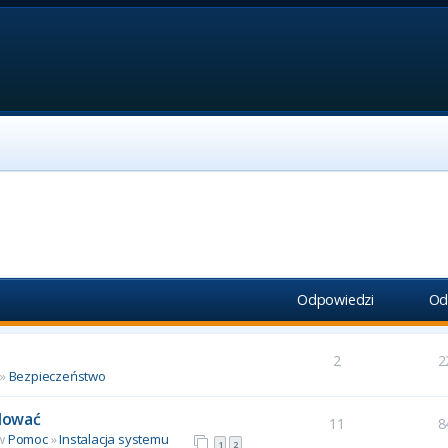
Odpowiedzi
Od
2
2
»
Bezpieczeństwo
alować
11
8
 w
Pomoc
»
Instalacja systemu
1
2