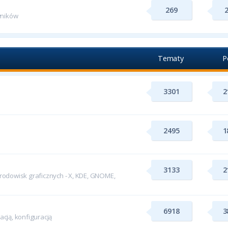
269
wników
Tematy
P
3301
2
2495
1
3133
2
odowisk graficznych - X, KDE, GNOME,
6918
3
cją, konfiguracją