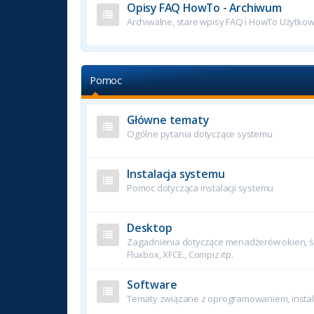
Opisy FAQ HowTo - Archiwum
Archiwalne, stare wpisy FAQ i HowTo Użytko
Pomoc
Główne tematy
Ogólne pytania dotyczące systemu
Instalacja systemu
Pomoc dotycząca instalacji systemu
Desktop
Zagadnienia dotyczące menadżerów okien, śr
Fluxbox, XFCE., Compiz itp.
Software
Tematy związane z oprogramowaniem, instala