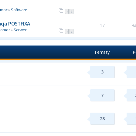
omoc
»
Software
1
2
racja POSTFIXA
17
4
Pomoc
»
Serwer
1
2
Tematy
P
3
7
28