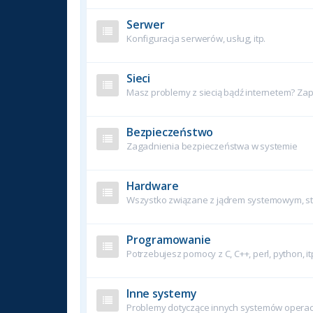
Serwer
Konfiguracja serwerów, usług, itp.
Sieci
Masz problemy z siecią bądź internetem? Zapy
Bezpieczeństwo
Zagadnienia bezpieczeństwa w systemie
Hardware
Wszystko związane z jądrem systemowym, ste
Programowanie
Potrzebujesz pomocy z C, C++, perl, python, it
Inne systemy
Problemy dotyczące innych systemów operac