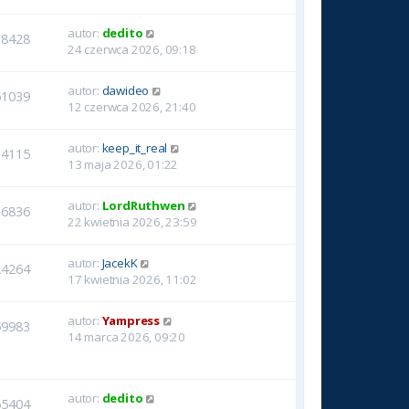
autor:
dedito
18428
24 czerwca 2026, 09:18
autor:
dawideo
61039
12 czerwca 2026, 21:40
autor:
keep_it_real
14115
13 maja 2026, 01:22
autor:
LordRuthwen
16836
22 kwietnia 2026, 23:59
autor:
JacekK
24264
17 kwietnia 2026, 11:02
autor:
Yampress
59983
14 marca 2026, 09:20
autor:
dedito
65404