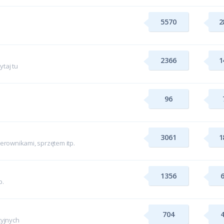
5570
2
2366
1
taj tu
96
3061
1
rownikami, sprzętem itp.
1356
p.
704
yjnych