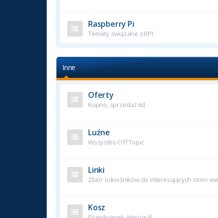
Raspberry Pi
Tematy związane z RPI
Inne
Oferty
Kupno, sprzedaż itd.
Luźne
Wszystko Off Topic
Linki
Zbiór odnośników do interesujących stron w
Kosz
Przedsionek /dev/null