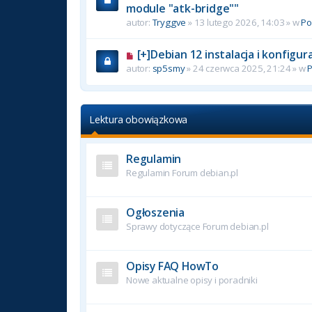
module "atk-bridge""
autor:
Tryggve
» 13 lutego 2026, 14:03 » w
P
[+]Debian 12 instalacja i konfigu
autor:
sp5smy
» 24 czerwca 2025, 21:24 » w
Lektura obowiązkowa
Regulamin
Regulamin Forum debian.pl
Ogłoszenia
Sprawy dotyczące Forum debian.pl
Opisy FAQ HowTo
Nowe aktualne opisy i poradniki