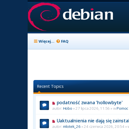
Więcej…
FAQ
Recent Topics
podatność zwana 'hollowbyte'
autor:
Hobo
» 27 lipca 2026, 11:56 » w
Pomoc
Uaktualnienia nie dają się zainst
autor:
mlotek_26
» 24 czerwca 2026, 20:54 »