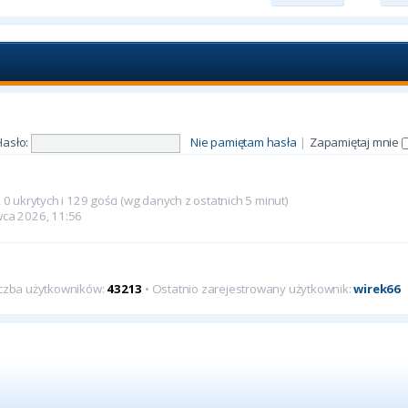
Hasło:
Nie pamiętam hasła
|
Zapamiętaj mnie
0 ukrytych i 129 gości (wg danych z ostatnich 5 minut)
rwca 2026, 11:56
iczba użytkowników:
43213
• Ostatnio zarejestrowany użytkownik:
wirek66