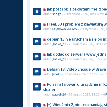
Jak postąpić z pakietami "held ba
autor:
shogo
» 23 czerwca 2026, 10:03 » w
P
FreeBSD i problem z klawiaturą w
autor:
uzytkownikNOWY
» 29 stycznia 2026, 
debian 13 nie uruchamia się po in
autor:
goska_23
» 23 kwietnia 2026, 04:08 » 
Jak dodać do serwera www jedną 
autor:
goska_23
» 09 kwietnia 2026, 05:22 » 
Debian 13: Video Encode w Brave
autor:
JacekK
» 17 kwietnia 2026, 11:02 » w
P
Po zainstalowaniu urządznie mfc2
skaner
autor:
pawelk29
» 09 marca 2026, 13:22 » w
[+] Wiedźmin 2, nie uruchamiają si