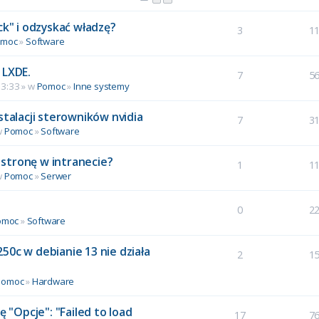
ck" i odzyskać władzę?
3
1
omoc
»
Software
 LXDE.
7
5
13:33 » w
Pomoc
»
Inne systemy
stalacji sterowników nvidia
7
3
w
Pomoc
»
Software
stronę w intranecie?
1
1
w
Pomoc
»
Serwer
0
2
omoc
»
Software
50c w debianie 13 nie działa
2
1
Pomoc
»
Hardware
ę "Opcje": "Failed to load
17
7