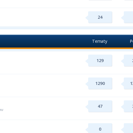
24
Tematy
P
129
1290
1
47
ww
0