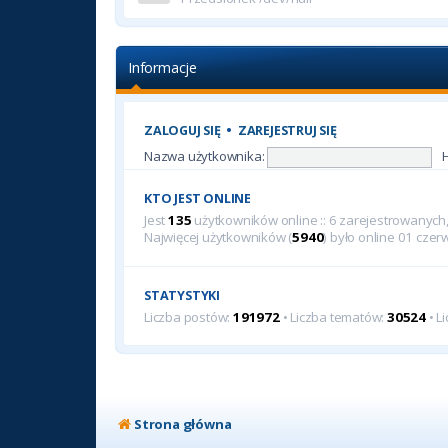
Informacje
ZALOGUJ SIĘ
•
ZAREJESTRUJ SIĘ
Nazwa użytkownika:
KTO JEST ONLINE
Jest
135
użytkowników online :: 6 zarejestrowanych, 
Najwięcej użytkowników (
5940
) było online 01 cze
STATYSTYKI
Liczba postów:
191972
• Liczba tematów:
30524
• L
Strona główna