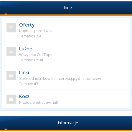
Inne
Oferty
Kupno, sprzedaż itd.
Tematy:
129
Luźne
Wszystko Off Topic
Tematy:
1290
Linki
Zbiór odnośników do interesujących stron www
Tematy:
47
Kosz
Przedsionek /dev/null
Informacje