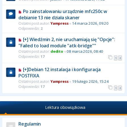
Po zainstalowaniu urządznie mfc250c w
debianie 13 nie działa skaner
Ostatni post autor:
Yampress
«
14 marca 2026, 09:20
Odpowiedzi:
2
[+] Wiedźmin 2, nie uruchamiają się "Opcje":
"Failed to load module "atk-bridge""
Ostatni post autor:
dedito
«
08 marca 2026, 08:40
Odpowiedzi:
17
1
2
[+]Debian 12 instalacja i konfiguracja
POSTFIXA
Ostatni post autor:
Yampress
«
19 lutego 2026, 15:24
Odpowiedzi:
17
1
2
Lektura obowiązkowa
Regulamin