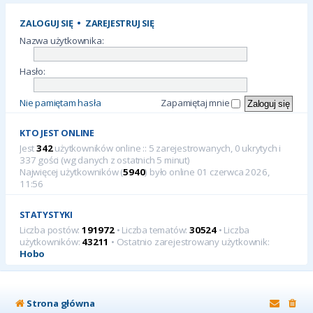
ZALOGUJ SIĘ
•
ZAREJESTRUJ SIĘ
Nazwa użytkownika:
Hasło:
Nie pamiętam hasła
Zapamiętaj mnie
KTO JEST ONLINE
Jest
342
użytkowników online :: 5 zarejestrowanych, 0 ukrytych i
337 gości (wg danych z ostatnich 5 minut)
Najwięcej użytkowników (
5940
) było online 01 czerwca 2026,
11:56
STATYSTYKI
Liczba postów:
191972
• Liczba tematów:
30524
• Liczba
użytkowników:
43211
• Ostatnio zarejestrowany użytkownik:
Hobo
Strona główna