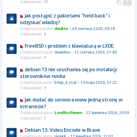
Odpowiedzi:
11
1
2
Jak postąpić z pakietami "held back" i
odzyskać władzę?
Ostatni post autor:
dedito
«
24 czerwca 2026, 09:18
Odpowiedzi:
3
FreeBSD i problem z klawiaturą w LXDE.
Ostatni post autor:
dawideo
«
12 czerwca 2026, 21:40
Odpowiedzi:
7
debian 13 nie uruchamia się po instalacji
sterowników nvidia
Ostatni post autor:
keep_it_real
«
13 maja 2026, 01:22
Odpowiedzi:
7
Jak dodać do serwera www jedną stronę w
intranecie?
Ostatni post autor:
LordRuthwen
«
22 kwietnia 2026, 23:59
Odpowiedzi:
1
Debian 13: Video Encode w Brave
Ostatni post autor:
JacekK
«
17 kwietnia 2026, 11:02