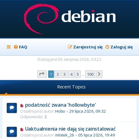
FAQ
Zarejestruj się
Zaloguj się
Dzisiaj jest 06 sierpnia 2026, 03:22
Strona
1
z
100
1
2
3
4
5
100
Następna
…
Recent Topics
podatność zwana 'hollowbyte'
Ostatni post autor:
Hobo
«
29 lipca 2026, 09:32
Odpowiedzi:
2
Uaktualnienia nie dają się zainstalować
Ostatni post autor:
mlotek_26
«
05 lipca 2026, 19:49