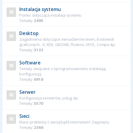
Instalacja systemu
Pomoc dotycząca instalacji systemu
Tematy:
2495
Desktop
Zagadnienia dotyczące menadżerów okien, środowisk
graficznych - X, KDE, GNOME, Fluxbox, XFCE., Compiz itp.
Tematy:
3133
Software
Tematy związane z oprogramowaniem, instalacją,
konfiguracją
Tematy:
6918
Serwer
Konfiguracja serwerów, usług, itp.
Tematy:
5570
Sieci
Masz problemy z siecią bądź internetem? Zapytaj tu
Tematy:
2366