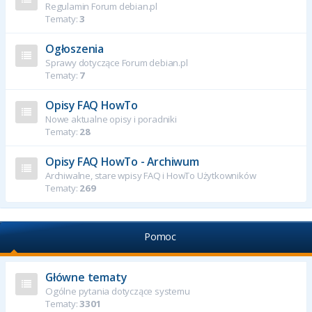
Regulamin Forum debian.pl
Tematy:
3
Ogłoszenia
Sprawy dotyczące Forum debian.pl
Tematy:
7
Opisy FAQ HowTo
Nowe aktualne opisy i poradniki
Tematy:
28
Opisy FAQ HowTo - Archiwum
Archiwalne, stare wpisy FAQ i HowTo Użytkowników
Tematy:
269
Pomoc
Główne tematy
Ogólne pytania dotyczące systemu
Tematy:
3301