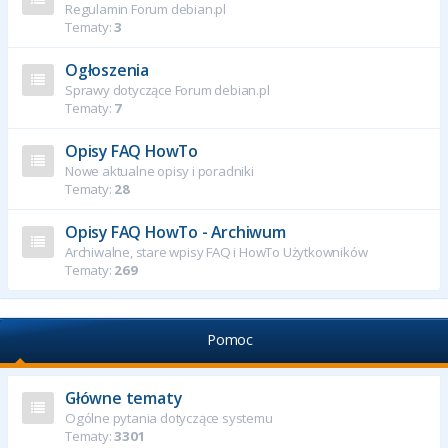
Regulamin Forum debian.pl
Tematy:
3
Ogłoszenia
Sprawy dotyczące Forum debian.pl
Tematy:
7
Opisy FAQ HowTo
Nowe aktualne opisy i poradniki
Tematy:
28
Opisy FAQ HowTo - Archiwum
Archiwalne, stare wpisy FAQ i HowTo Użytkowników
Tematy:
269
Pomoc
Główne tematy
Ogólne pytania dotyczące systemu
Tematy:
3301