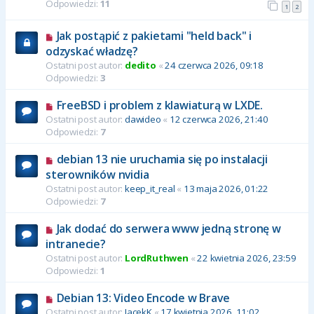
Odpowiedzi:
11
1
2
Jak postąpić z pakietami "held back" i
odzyskać władzę?
Ostatni post autor:
dedito
«
24 czerwca 2026, 09:18
Odpowiedzi:
3
FreeBSD i problem z klawiaturą w LXDE.
Ostatni post autor:
dawideo
«
12 czerwca 2026, 21:40
Odpowiedzi:
7
debian 13 nie uruchamia się po instalacji
sterowników nvidia
Ostatni post autor:
keep_it_real
«
13 maja 2026, 01:22
Odpowiedzi:
7
Jak dodać do serwera www jedną stronę w
intranecie?
Ostatni post autor:
LordRuthwen
«
22 kwietnia 2026, 23:59
Odpowiedzi:
1
Debian 13: Video Encode w Brave
Ostatni post autor:
JacekK
«
17 kwietnia 2026, 11:02