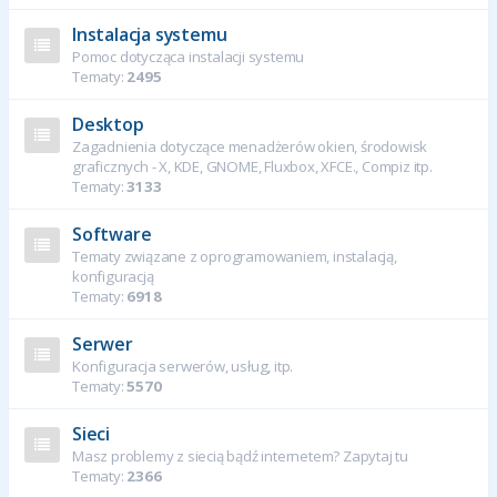
Instalacja systemu
Pomoc dotycząca instalacji systemu
Tematy:
2495
Desktop
Zagadnienia dotyczące menadżerów okien, środowisk
graficznych - X, KDE, GNOME, Fluxbox, XFCE., Compiz itp.
Tematy:
3133
Software
Tematy związane z oprogramowaniem, instalacją,
konfiguracją
Tematy:
6918
Serwer
Konfiguracja serwerów, usług, itp.
Tematy:
5570
Sieci
Masz problemy z siecią bądź internetem? Zapytaj tu
Tematy:
2366