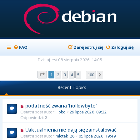
FAQ
Zarejestruj się
Zaloguj się
Dzisiaj jest 08 sierpnia 2026, 14:05
Strona
1
z
100
1
2
3
4
5
100
Następna
…
Recent Topics
podatność zwana 'hollowbyte'
Ostatni post autor:
Hobo
«
29 lipca 2026, 09:32
Odpowiedzi:
2
Uaktualnienia nie dają się zainstalować
Ostatni post autor:
mlotek_26
«
05 lipca 2026, 19:49