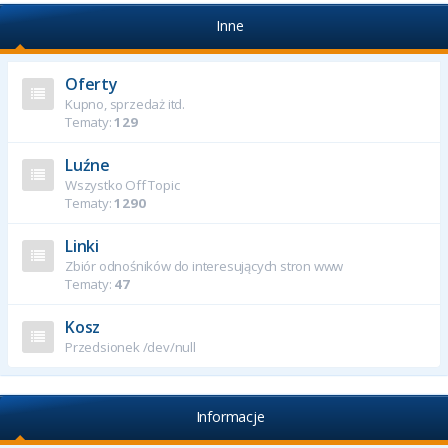
Inne
Oferty
Kupno, sprzedaż itd.
Tematy:
129
Luźne
Wszystko Off Topic
Tematy:
1290
Linki
Zbiór odnośników do interesujących stron www
Tematy:
47
Kosz
Przedsionek /dev/null
Informacje