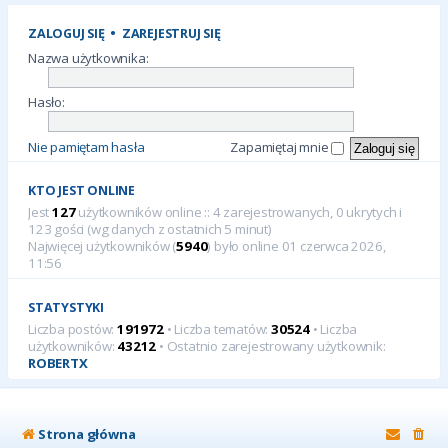
ZALOGUJ SIĘ
•
ZAREJESTRUJ SIĘ
Nazwa użytkownika:
Hasło:
Nie pamiętam hasła
Zapamiętaj mnie
KTO JEST ONLINE
Jest
127
użytkowników online :: 4 zarejestrowanych, 0 ukrytych i
123 gości (wg danych z ostatnich 5 minut)
Najwięcej użytkowników (
5940
) było online 01 czerwca 2026,
11:56
STATYSTYKI
Liczba postów:
191972
• Liczba tematów:
30524
• Liczba
użytkowników:
43212
• Ostatnio zarejestrowany użytkownik:
ROBERTX
Strona główna