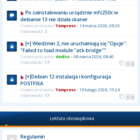
Po zainstalowaniu urządznie mfc250c w
debianie 13 nie działa skaner
Ostatni post autor:
Yampress
«
14 marca 2026, 09:20
Odpowiedzi:
2
[+] Wiedźmin 2, nie uruchamiają się "Opcje":
"Failed to load module "atk-bridge""
Ostatni post autor:
dedito
«
08 marca 2026, 08:40
Odpowiedzi:
17
1
2
[+]Debian 12 instalacja i konfiguracja
POSTFIXA
Ostatni post autor:
Yampress
«
19 lutego 2026, 15:24
Odpowiedzi:
17
1
2
Lektura obowiązkowa
Regulamin