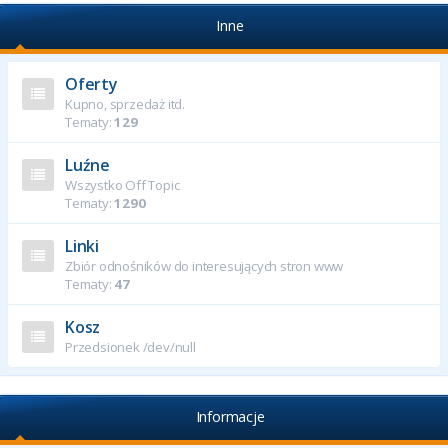
Inne
Oferty
Kupno, sprzedaż itd.
Tematy:
129
Luźne
Wszystko Off Topic
Tematy:
1290
Linki
Zbiór odnośników do interesujących stron www
Tematy:
47
Kosz
Przedsionek /dev/null
Informacje