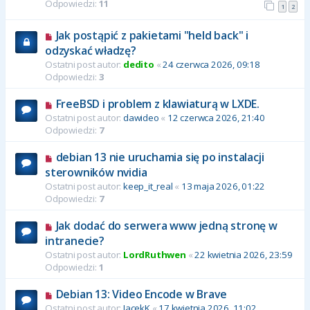
Odpowiedzi:
11
1
2
Jak postąpić z pakietami "held back" i
odzyskać władzę?
Ostatni post autor:
dedito
«
24 czerwca 2026, 09:18
Odpowiedzi:
3
FreeBSD i problem z klawiaturą w LXDE.
Ostatni post autor:
dawideo
«
12 czerwca 2026, 21:40
Odpowiedzi:
7
debian 13 nie uruchamia się po instalacji
sterowników nvidia
Ostatni post autor:
keep_it_real
«
13 maja 2026, 01:22
Odpowiedzi:
7
Jak dodać do serwera www jedną stronę w
intranecie?
Ostatni post autor:
LordRuthwen
«
22 kwietnia 2026, 23:59
Odpowiedzi:
1
Debian 13: Video Encode w Brave
Ostatni post autor:
JacekK
«
17 kwietnia 2026, 11:02