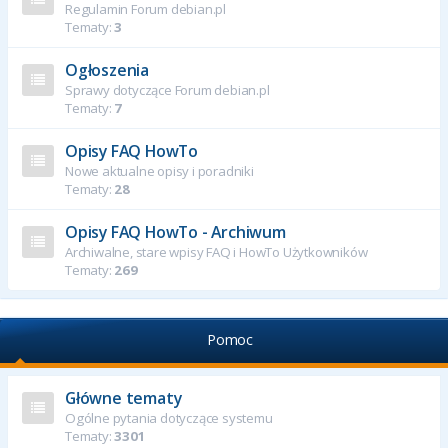
Regulamin Forum debian.pl
Tematy:
3
Ogłoszenia
Sprawy dotyczące Forum debian.pl
Tematy:
7
Opisy FAQ HowTo
Nowe aktualne opisy i poradniki
Tematy:
28
Opisy FAQ HowTo - Archiwum
Archiwalne, stare wpisy FAQ i HowTo Użytkowników
Tematy:
269
Pomoc
Główne tematy
Ogólne pytania dotyczące systemu
Tematy:
3301