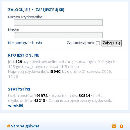
ZALOGUJ SIĘ
•
ZAREJESTRUJ SIĘ
Nazwa użytkownika:
Hasło:
Nie pamiętam hasła
Zapamiętaj mnie
KTO JEST ONLINE
Jest
129
użytkowników online :: 6 zarejestrowanych, 0 ukrytych i
123 gości (wg danych z ostatnich 5 minut)
Najwięcej użytkowników (
5940
) było online 01 czerwca 2026,
11:56
STATYSTYKI
Liczba postów:
191972
• Liczba tematów:
30524
• Liczba
użytkowników:
43213
• Ostatnio zarejestrowany użytkownik:
wirek66
Strona główna