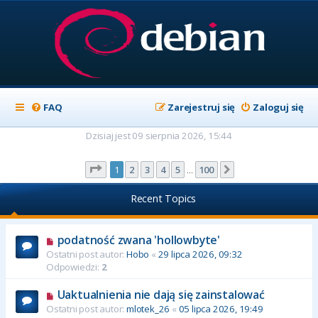
FAQ
Zarejestruj się
Zaloguj się
Dzisiaj jest 09 sierpnia 2026, 15:44
Strona
1
z
100
1
2
3
4
5
100
Następna
…
Recent Topics
podatność zwana 'hollowbyte'
Ostatni post autor:
Hobo
«
29 lipca 2026, 09:32
Odpowiedzi:
2
Uaktualnienia nie dają się zainstalować
Ostatni post autor:
mlotek_26
«
05 lipca 2026, 19:49