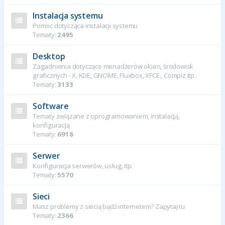
Instalacja systemu
Pomoc dotycząca instalacji systemu
Tematy:
2495
Desktop
Zagadnienia dotyczące menadżerów okien, środowisk
graficznych - X, KDE, GNOME, Fluxbox, XFCE., Compiz itp.
Tematy:
3133
Software
Tematy związane z oprogramowaniem, instalacją,
konfiguracją
Tematy:
6918
Serwer
Konfiguracja serwerów, usług, itp.
Tematy:
5570
Sieci
Masz problemy z siecią bądź internetem? Zapytaj tu
Tematy:
2366