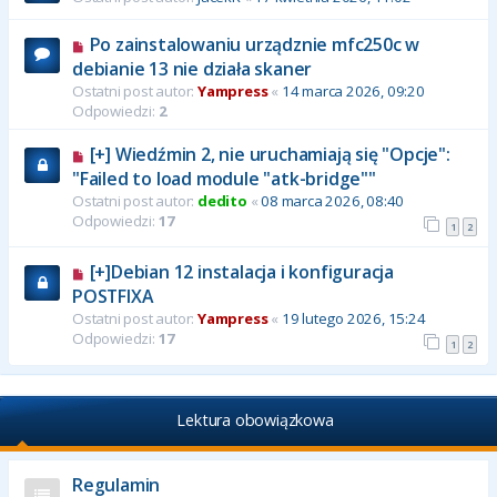
Po zainstalowaniu urządznie mfc250c w
debianie 13 nie działa skaner
Ostatni post autor:
Yampress
«
14 marca 2026, 09:20
Odpowiedzi:
2
[+] Wiedźmin 2, nie uruchamiają się "Opcje":
"Failed to load module "atk-bridge""
Ostatni post autor:
dedito
«
08 marca 2026, 08:40
Odpowiedzi:
17
1
2
[+]Debian 12 instalacja i konfiguracja
POSTFIXA
Ostatni post autor:
Yampress
«
19 lutego 2026, 15:24
Odpowiedzi:
17
1
2
Lektura obowiązkowa
Regulamin