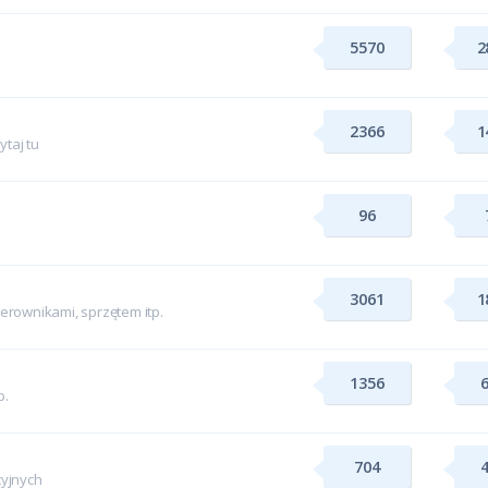
5570
2
2366
1
taj tu
96
3061
1
rownikami, sprzętem itp.
1356
p.
704
yjnych