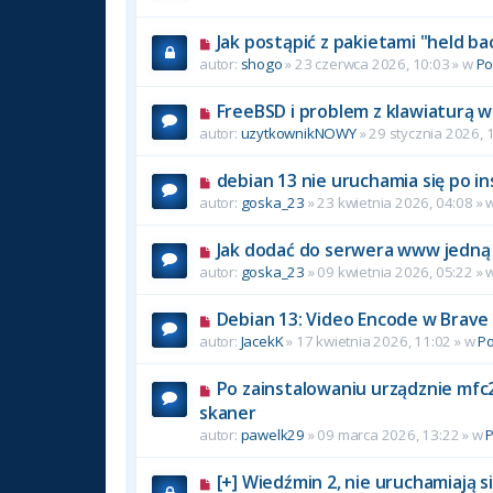
Jak postąpić z pakietami "held ba
autor:
shogo
» 23 czerwca 2026, 10:03 » w
P
FreeBSD i problem z klawiaturą w
autor:
uzytkownikNOWY
» 29 stycznia 2026, 
debian 13 nie uruchamia się po in
autor:
goska_23
» 23 kwietnia 2026, 04:08 » 
Jak dodać do serwera www jedną 
autor:
goska_23
» 09 kwietnia 2026, 05:22 » 
Debian 13: Video Encode w Brave
autor:
JacekK
» 17 kwietnia 2026, 11:02 » w
P
Po zainstalowaniu urządznie mfc2
skaner
autor:
pawelk29
» 09 marca 2026, 13:22 » w
[+] Wiedźmin 2, nie uruchamiają si