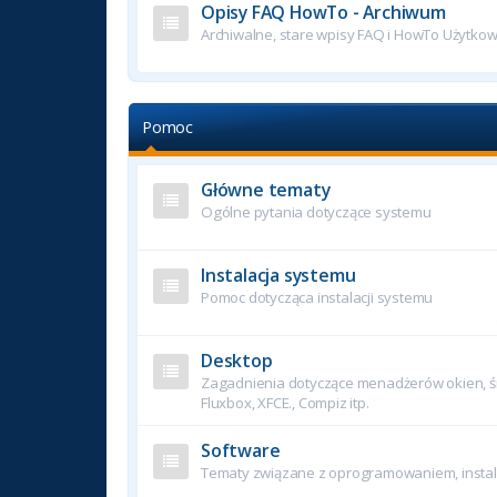
Opisy FAQ HowTo - Archiwum
Archiwalne, stare wpisy FAQ i HowTo Użytko
Pomoc
Główne tematy
Ogólne pytania dotyczące systemu
Instalacja systemu
Pomoc dotycząca instalacji systemu
Desktop
Zagadnienia dotyczące menadżerów okien, śr
Fluxbox, XFCE., Compiz itp.
Software
Tematy związane z oprogramowaniem, instala