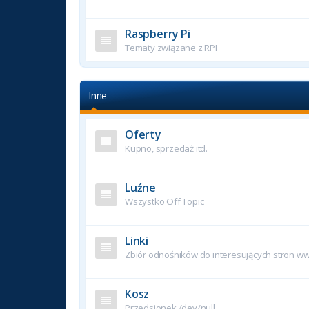
Raspberry Pi
Tematy związane z RPI
Inne
Oferty
Kupno, sprzedaż itd.
Luźne
Wszystko Off Topic
Linki
Zbiór odnośników do interesujących stron w
Kosz
Przedsionek /dev/null