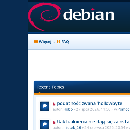
Więcej…
FAQ
Recent Topics
podatność zwana 'hollowbyte'
autor:
Hobo
» 27 lipca 2026, 11:56 » w
Pomoc
Uaktualnienia nie dają się zainst
autor:
mlotek_26
» 24 czerwca 2026, 20:54 »