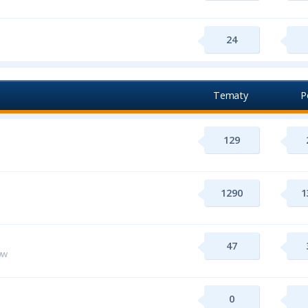
24
Tematy
P
129
1290
1
47
ww
0