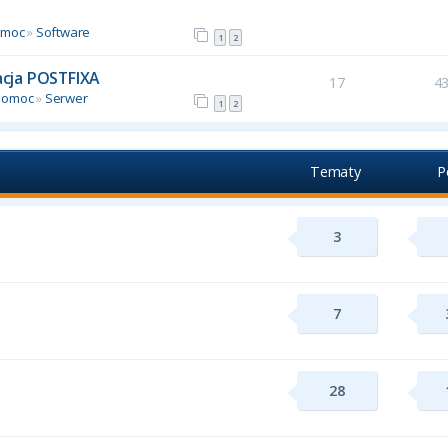
omoc
»
Software
1
2
racja POSTFIXA
17
4
Pomoc
»
Serwer
1
2
Tematy
P
3
7
28