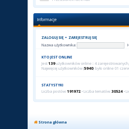
Informacje
ZALOGUJ SIĘ
•
ZAREJESTRUJ SIĘ
Nazwa użytkownika:
KTO JEST ONLINE
Jest
139
użytkowników online :: 4 zarejestrowanych, 
Najwięcej użytkowników (
5940
) było online 01 cze
STATYSTYKI
Liczba postów:
191972
• Liczba tematów:
30524
• L
Strona główna