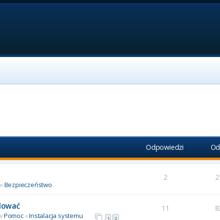
Odpowiedzi
Od
2
2
»
Bezpieczeństwo
alować
11
8
 w
Pomoc
»
Instalacja systemu
1
2