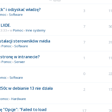
ck" i odzyskać władzę?
3
1
omoc
»
Software
 LXDE.
7
5
13:33 » w
Pomoc
»
Inne systemy
stalacji sterowników nvidia
7
3
w
Pomoc
»
Software
stronę w intranecie?
1
1
w
Pomoc
»
Serwer
0
2
omoc
»
Software
50c w debianie 13 nie działa
2
1
Pomoc
»
Hardware
ę "Opcje": "Failed to load
17
7