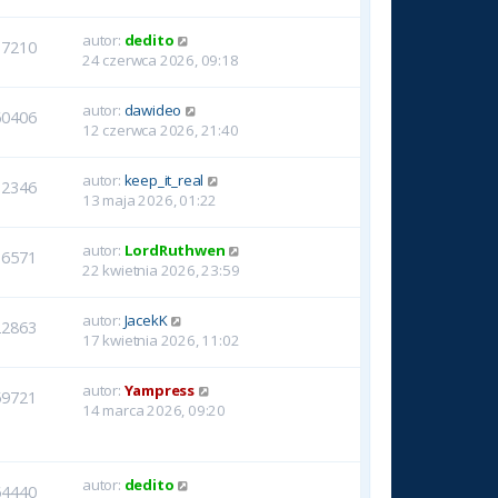
autor:
dedito
17210
24 czerwca 2026, 09:18
autor:
dawideo
60406
12 czerwca 2026, 21:40
autor:
keep_it_real
12346
13 maja 2026, 01:22
autor:
LordRuthwen
16571
22 kwietnia 2026, 23:59
autor:
JacekK
22863
17 kwietnia 2026, 11:02
autor:
Yampress
59721
14 marca 2026, 09:20
autor:
dedito
64440