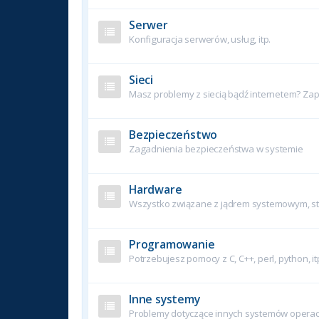
Serwer
Konfiguracja serwerów, usług, itp.
Sieci
Masz problemy z siecią bądź internetem? Zapy
Bezpieczeństwo
Zagadnienia bezpieczeństwa w systemie
Hardware
Wszystko związane z jądrem systemowym, ste
Programowanie
Potrzebujesz pomocy z C, C++, perl, python, it
Inne systemy
Problemy dotyczące innych systemów operac