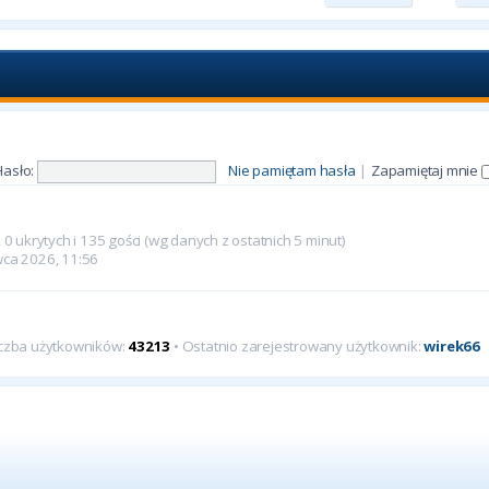
Hasło:
Nie pamiętam hasła
|
Zapamiętaj mnie
0 ukrytych i 135 gości (wg danych z ostatnich 5 minut)
rwca 2026, 11:56
iczba użytkowników:
43213
• Ostatnio zarejestrowany użytkownik:
wirek66