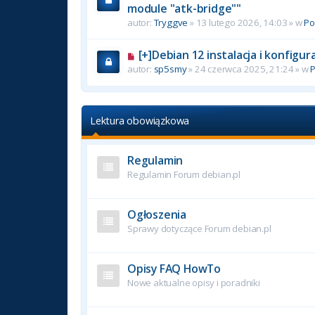
module "atk-bridge""
autor:
Tryggve
» 13 lutego 2026, 14:03 » w
P
[+]Debian 12 instalacja i konfigu
autor:
sp5smy
» 24 czerwca 2025, 21:24 » w
Lektura obowiązkowa
Regulamin
Regulamin Forum debian.pl
Ogłoszenia
Sprawy dotyczące Forum debian.pl
Opisy FAQ HowTo
Nowe aktualne opisy i poradniki