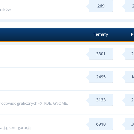
269
wników
Tematy
P
3301
2
2495
1
3133
2
odowisk graficznych - X, KDE, GNOME,
6918
3
cją, konfiguracją