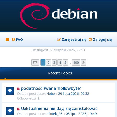
FAQ
Zarejestruj się
Zaloguj się
Dzisiaj jest 07 sierpnia 2026, 22:51
Strona
1
z
100
1
2
3
4
5
100
Następna
…
Recent Topics
podatność zwana 'hollowbyte'
Ostatni post autor:
Hobo
«
29 lipca 2026, 09:32
Odpowiedzi:
2
Uaktualnienia nie dają się zainstalować
Ostatni post autor:
mlotek_26
«
05 lipca 2026, 19:49