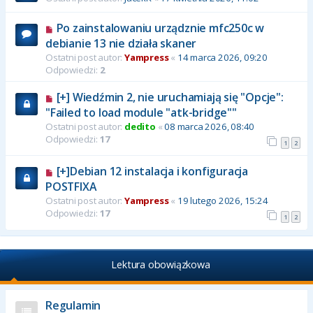
Po zainstalowaniu urządznie mfc250c w
debianie 13 nie działa skaner
Ostatni post autor:
Yampress
«
14 marca 2026, 09:20
Odpowiedzi:
2
[+] Wiedźmin 2, nie uruchamiają się "Opcje":
"Failed to load module "atk-bridge""
Ostatni post autor:
dedito
«
08 marca 2026, 08:40
Odpowiedzi:
17
1
2
[+]Debian 12 instalacja i konfiguracja
POSTFIXA
Ostatni post autor:
Yampress
«
19 lutego 2026, 15:24
Odpowiedzi:
17
1
2
Lektura obowiązkowa
Regulamin