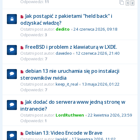
Odpowiedzi:
11
1
2
Jak postąpić z pakietami "held back" i
odzyskać władzę?
Ostatni post autor:
dedito
«
24 czerwca 2026, 09:18
Odpowiedzi:
3
FreeBSD i problem z klawiaturą w LXDE.
Ostatni post autor:
dawideo
«
12 czerwca 2026, 21:40
Odpowiedzi:
7
debian 13 nie uruchamia się po instalacji
sterowników nvidia
Ostatni post autor:
keep_it_real
«
13 maja 2026, 01:22
Odpowiedzi:
7
Jak dodać do serwera www jedną stronę w
intranecie?
Ostatni post autor:
LordRuthwen
«
22 kwietnia 2026, 23:59
Odpowiedzi:
1
Debian 13: Video Encode w Brave
Ostatni post autor:
JacekK
«
17 kwietnia 2026, 11:02