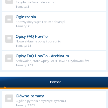
Regulamin Forum debian.pl
Tematy:
3
Ogłoszenia
Sprawy dotyczące Forum debian.pl
Tematy:
7
Opisy FAQ HowTo
Nowe aktualne opisy i poradniki
Tematy:
28
Opisy FAQ HowTo - Archiwum
Archiwalne, stare wpisy FAQ i HowTo Użytkowników
Tematy:
269
Pomoc
Główne tematy
Ogólne pytania dotyczące systemu
Tematy:
3301