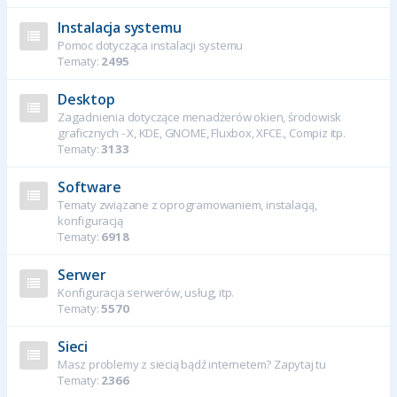
Instalacja systemu
Pomoc dotycząca instalacji systemu
Tematy:
2495
Desktop
Zagadnienia dotyczące menadżerów okien, środowisk
graficznych - X, KDE, GNOME, Fluxbox, XFCE., Compiz itp.
Tematy:
3133
Software
Tematy związane z oprogramowaniem, instalacją,
konfiguracją
Tematy:
6918
Serwer
Konfiguracja serwerów, usług, itp.
Tematy:
5570
Sieci
Masz problemy z siecią bądź internetem? Zapytaj tu
Tematy:
2366