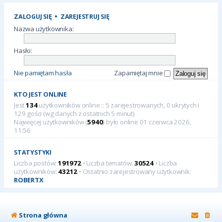
ZALOGUJ SIĘ
•
ZAREJESTRUJ SIĘ
Nazwa użytkownika:
Hasło:
Nie pamiętam hasła
Zapamiętaj mnie
KTO JEST ONLINE
Jest
134
użytkowników online :: 5 zarejestrowanych, 0 ukrytych i
129 gości (wg danych z ostatnich 5 minut)
Najwięcej użytkowników (
5940
) było online 01 czerwca 2026,
11:56
STATYSTYKI
Liczba postów:
191972
• Liczba tematów:
30524
• Liczba
użytkowników:
43212
• Ostatnio zarejestrowany użytkownik:
ROBERTX
Strona główna