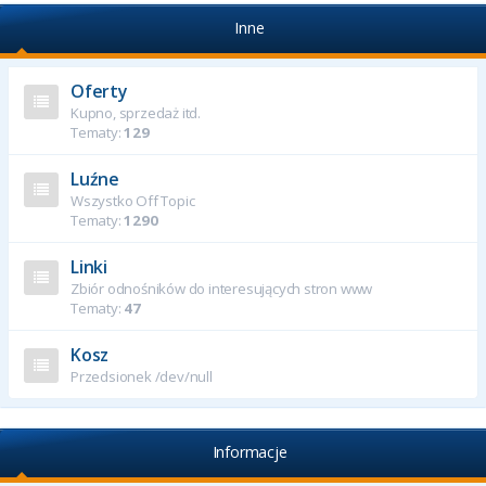
Inne
Oferty
Kupno, sprzedaż itd.
Tematy:
129
Luźne
Wszystko Off Topic
Tematy:
1290
Linki
Zbiór odnośników do interesujących stron www
Tematy:
47
Kosz
Przedsionek /dev/null
Informacje