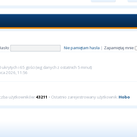
Hasło:
Nie pamiętam hasła
|
Zapamiętaj mnie
 ukrytych i 65 gości (wg danych z ostatnich 5 minut)
rwca 2026, 11:56
iczba użytkowników:
43211
• Ostatnio zarejestrowany użytkownik:
Hobo