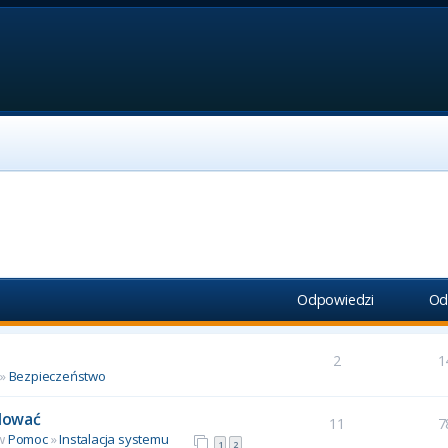
Odpowiedzi
Od
2
1
»
Bezpieczeństwo
alować
11
7
 w
Pomoc
»
Instalacja systemu
1
2