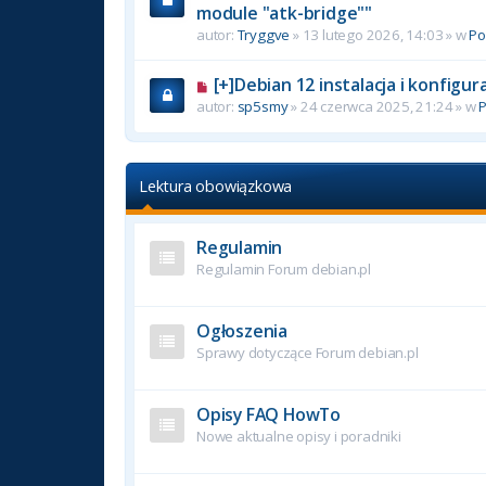
module "atk-bridge""
autor:
Tryggve
» 13 lutego 2026, 14:03 » w
P
[+]Debian 12 instalacja i konfigu
autor:
sp5smy
» 24 czerwca 2025, 21:24 » w
Lektura obowiązkowa
Regulamin
Regulamin Forum debian.pl
Ogłoszenia
Sprawy dotyczące Forum debian.pl
Opisy FAQ HowTo
Nowe aktualne opisy i poradniki