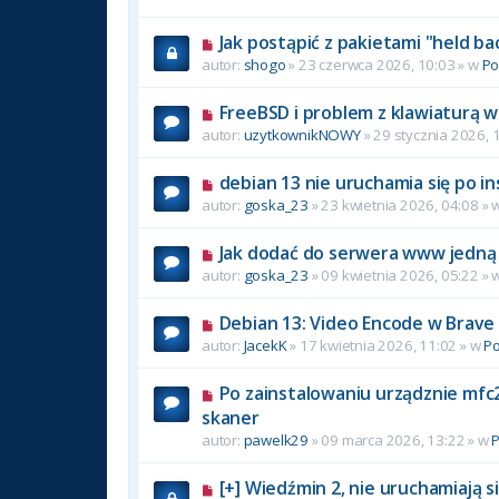
Jak postąpić z pakietami "held ba
autor:
shogo
» 23 czerwca 2026, 10:03 » w
P
FreeBSD i problem z klawiaturą w
autor:
uzytkownikNOWY
» 29 stycznia 2026, 
debian 13 nie uruchamia się po in
autor:
goska_23
» 23 kwietnia 2026, 04:08 » 
Jak dodać do serwera www jedną 
autor:
goska_23
» 09 kwietnia 2026, 05:22 » 
Debian 13: Video Encode w Brave
autor:
JacekK
» 17 kwietnia 2026, 11:02 » w
P
Po zainstalowaniu urządznie mfc2
skaner
autor:
pawelk29
» 09 marca 2026, 13:22 » w
[+] Wiedźmin 2, nie uruchamiają si