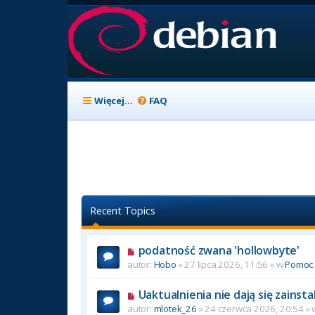
Więcej…
FAQ
Recent Topics
podatność zwana 'hollowbyte'
autor:
Hobo
» 27 lipca 2026, 11:56 » w
Pomoc
Uaktualnienia nie dają się zainst
autor:
mlotek_26
» 24 czerwca 2026, 20:54 »