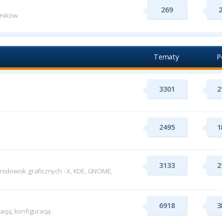
269
wników
Tematy
P
3301
2
2495
1
3133
2
odowisk graficznych - X, KDE, GNOME,
6918
3
cją, konfiguracją