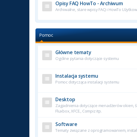
Opisy FAQ HowTo - Archiwum
Archiwalne, stare wpisy FAQ i HowTo Użytko
Pomoc
Główne tematy
Ogólne pytania dotyczące systemu
Instalacja systemu
Pomoc dotycząca instalacji systemu
Desktop
Zagadnienia dotyczące menadżerów okien, śr
Fluxbox, XFCE., Compiz itp.
Software
Tematy związane z oprogramowaniem, instala