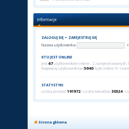
Informacje
ZALOGUJ SIĘ
•
ZAREJESTRUJ SIĘ
Nazwa użytkownika:
KTO JEST ONLINE
Jest
67
użytkowników online :: 2 zarejestrowanych, 0
Najwięcej użytkowników (
5940
) było online 01 cze
STATYSTYKI
Liczba postów:
191972
• Liczba tematów:
30524
• L
Strona główna