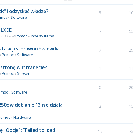
ck" i odzyskać władzę?
3
1
omoc
»
Software
 LXDE.
7
5
13:33 » w
Pomoc
»
Inne systemy
stalacji sterowników nvidia
7
2
w
Pomoc
»
Software
stronę w intranecie?
1
1
w
Pomoc
»
Serwer
0
2
omoc
»
Software
50c w debianie 13 nie działa
2
1
Pomoc
»
Hardware
ę "Opcje": "Failed to load
17
7