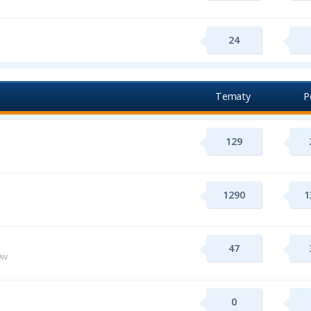
24
Tematy
P
129
1290
1
47
ww
0