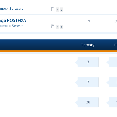
omoc
»
Software
1
2
racja POSTFIXA
17
4
Pomoc
»
Serwer
1
2
Tematy
P
3
7
28