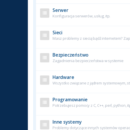
Serwer
Konfiguracja serwerów, usług, itp.
Sieci
Masz problemy z siecią bądź internetem? Zapy
Bezpieczeństwo
Zagadnienia bezpieczeństwa w systemie
Hardware
Wszystko związane z jądrem systemowym, ste
Programowanie
Potrzebujesz pomocy z C, C++, perl, python, it
Inne systemy
Problemy dotyczące innych systemów operac