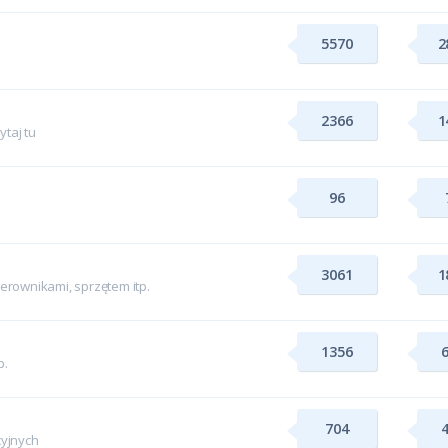
5570
2
2366
1
taj tu
96
3061
1
rownikami, sprzętem itp.
1356
p.
704
yjnych