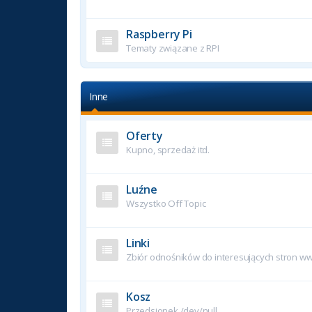
Raspberry Pi
Tematy związane z RPI
Inne
Oferty
Kupno, sprzedaż itd.
Luźne
Wszystko Off Topic
Linki
Zbiór odnośników do interesujących stron w
Kosz
Przedsionek /dev/null