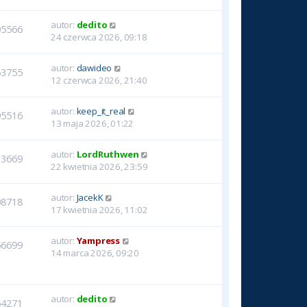
autor:
dedito
05566
24 czerwca 2026, 09:18
autor:
dawideo
53755
12 czerwca 2026, 21:40
autor:
keep_it_real
95516
13 maja 2026, 01:22
autor:
LordRuthwen
13669
22 kwietnia 2026, 23:59
autor:
JacekK
08718
17 kwietnia 2026, 11:02
autor:
Yampress
56699
14 marca 2026, 09:20
autor:
dedito
54271