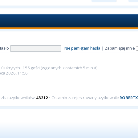
Hasło:
Nie pamiętam hasła
|
Zapamiętaj mnie
0 ukrytych i 155 gości (wg danych z ostatnich 5 minut)
rwca 2026, 11:56
iczba użytkowników:
43212
• Ostatnio zarejestrowany użytkownik:
ROBERT