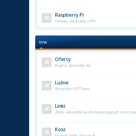
Raspberry Pi
Tematy związane z RPI
Inne
Oferty
Kupno, sprzedaż itd.
Luźne
Wszystko Off Topic
Linki
Zbiór odnośników do interesujących stron w
Kosz
Przedsionek /dev/null