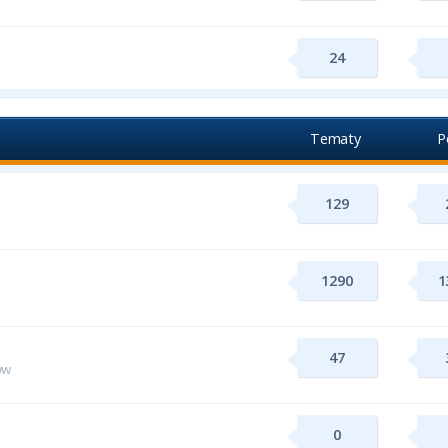
24
Tematy
P
129
1290
1
47
ww
0