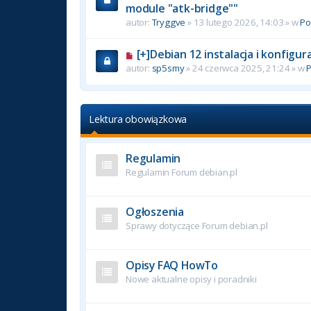
module "atk-bridge""
autor:
Tryggve
» 13 lutego 2026, 14:03 » w
P
[+]Debian 12 instalacja i konfigu
autor:
sp5smy
» 24 czerwca 2025, 21:24 » w
Lektura obowiązkowa
Regulamin
Regulamin Forum debian.pl
Ogłoszenia
Sprawy dotyczące Forum debian.pl
Opisy FAQ HowTo
Nowe aktualne opisy i poradniki