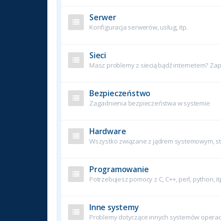
Serwer
Konfiguracja serwerów, usług, itp.
Sieci
Masz problemy z siecią bądź internetem? Zapy
Bezpieczeństwo
Zagadnienia bezpieczeństwa w systemie
Hardware
Wszystko związane z jądrem systemowym, ste
Programowanie
Potrzebujesz pomocy z C, C++, perl, python, it
Inne systemy
Problemy dotyczące innych systemów operac