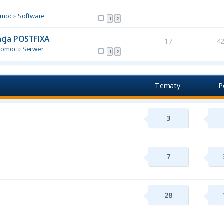
omoc
»
Software
1
2
racja POSTFIXA
17
4
Pomoc
»
Serwer
1
2
Tematy
P
3
7
28