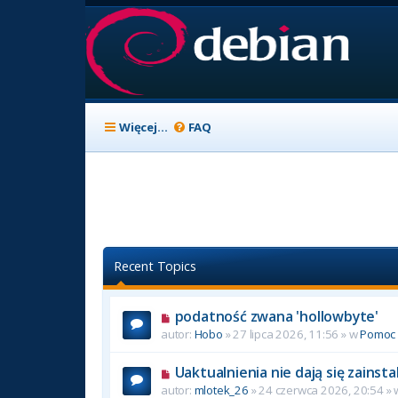
Więcej…
FAQ
Recent Topics
podatność zwana 'hollowbyte'
autor:
Hobo
» 27 lipca 2026, 11:56 » w
Pomoc
Uaktualnienia nie dają się zainst
autor:
mlotek_26
» 24 czerwca 2026, 20:54 »