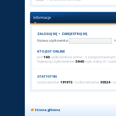
Informacje
ZALOGUJ SIĘ
•
ZAREJESTRUJ SIĘ
Nazwa użytkownika:
KTO JEST ONLINE
Jest
160
użytkowników online :: 5 zarejestrowanych, 
Najwięcej użytkowników (
5940
) było online 01 cze
STATYSTYKI
Liczba postów:
191972
• Liczba tematów:
30524
• L
Strona główna