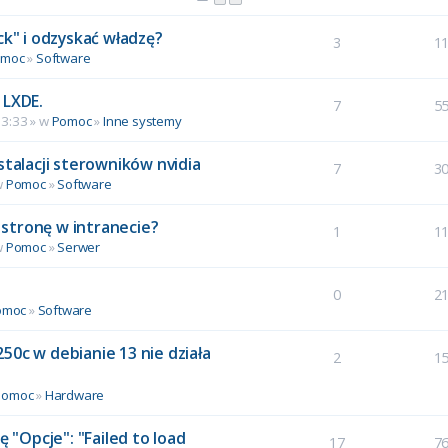
ck" i odzyskać władzę?
3
1
omoc
»
Software
 LXDE.
7
5
13:33 » w
Pomoc
»
Inne systemy
stalacji sterowników nvidia
7
3
w
Pomoc
»
Software
stronę w intranecie?
1
1
w
Pomoc
»
Serwer
0
2
omoc
»
Software
50c w debianie 13 nie działa
2
1
Pomoc
»
Hardware
ę "Opcje": "Failed to load
17
7