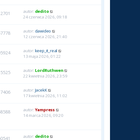
autor:
dedito
12701
24 czerwca 2026, 09:18
autor:
dawideo
57778
12 czerwca 2026, 21:40
autor:
keep_it_real
05924
13 maja 2026, 01:22
autor:
LordRuthwen
15525
22 kwietnia 2026, 23:59
autor:
JacekK
17406
17 kwietnia 2026, 11:02
autor:
Yampress
58588
14 marca 2026, 09:20
autor:
dedito
60541