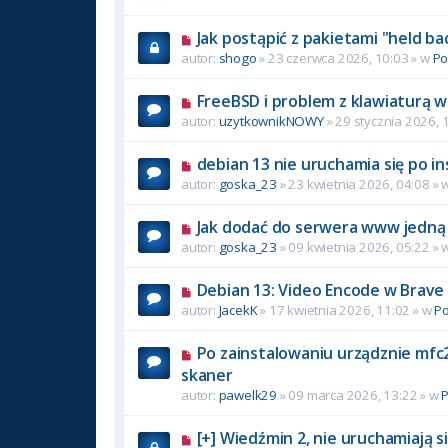
Jak postąpić z pakietami "held ba
autor:
shogo
» 23 czerwca 2026, 10:03 » w
P
FreeBSD i problem z klawiaturą w
autor:
uzytkownikNOWY
» 29 stycznia 2026, 
debian 13 nie uruchamia się po in
autor:
goska_23
» 23 kwietnia 2026, 04:08 » 
Jak dodać do serwera www jedną 
autor:
goska_23
» 09 kwietnia 2026, 05:22 » 
Debian 13: Video Encode w Brave
autor:
JacekK
» 17 kwietnia 2026, 11:02 » w
P
Po zainstalowaniu urządznie mfc2
skaner
autor:
pawelk29
» 09 marca 2026, 13:22 » w
[+] Wiedźmin 2, nie uruchamiają si