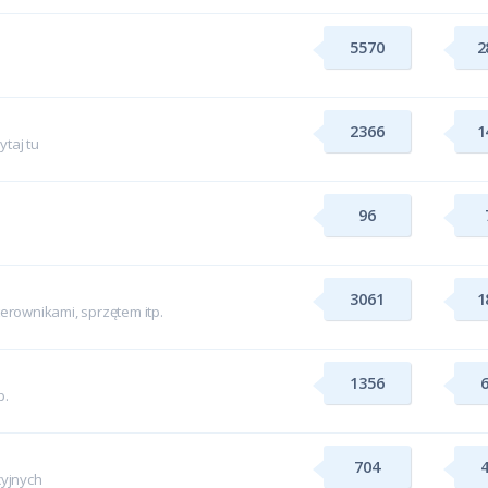
5570
2
2366
1
taj tu
96
3061
1
rownikami, sprzętem itp.
1356
p.
704
yjnych