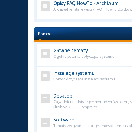
Opisy FAQ HowTo - Archiwum
Archiwalne, stare wpisy FAQ i HowTo Użytko
Pomoc
Główne tematy
Ogólne pytania dotyczące systemu
Instalacja systemu
Pomoc dotycząca instalacji systemu
Desktop
Zagadnienia dotyczące menadżerów okien, śr
Fluxbox, XFCE., Compiz itp.
Software
Tematy związane z oprogramowaniem, instala