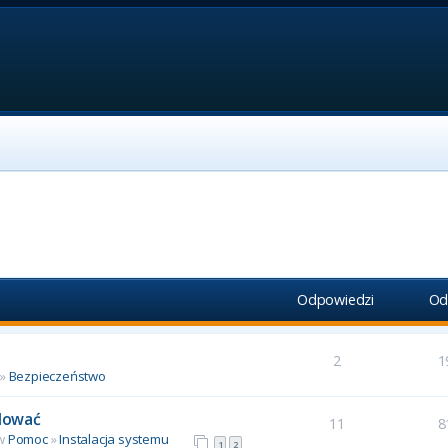
Odpowiedzi
Od
2
1
»
Bezpieczeństwo
alować
11
8
 w
Pomoc
»
Instalacja systemu
1
2