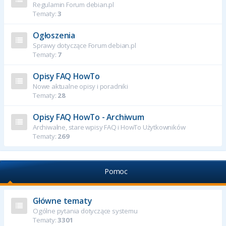
Regulamin Forum debian.pl
Tematy:
3
Ogłoszenia
Sprawy dotyczące Forum debian.pl
Tematy:
7
Opisy FAQ HowTo
Nowe aktualne opisy i poradniki
Tematy:
28
Opisy FAQ HowTo - Archiwum
Archiwalne, stare wpisy FAQ i HowTo Użytkowników
Tematy:
269
Pomoc
Główne tematy
Ogólne pytania dotyczące systemu
Tematy:
3301