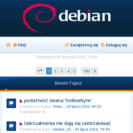
FAQ
Zarejestruj się
Zaloguj się
Dzisiaj jest 08 sierpnia 2026, 23:04
Strona
1
z
100
1
2
3
4
5
100
Następna
…
Recent Topics
podatność zwana 'hollowbyte'
Ostatni post autor:
Hobo
«
29 lipca 2026, 09:32
Odpowiedzi:
2
Uaktualnienia nie dają się zainstalować
Ostatni post autor:
mlotek_26
«
05 lipca 2026, 19:49