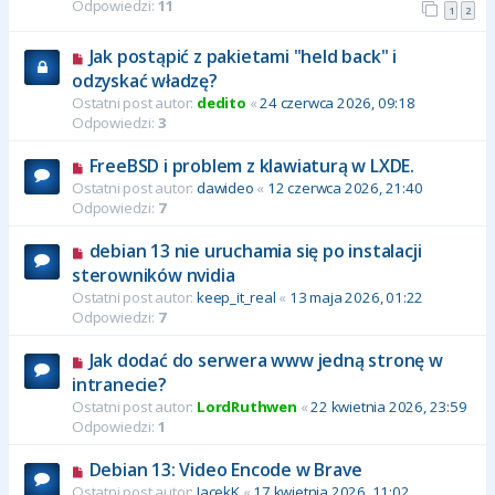
Odpowiedzi:
11
1
2
Jak postąpić z pakietami "held back" i
odzyskać władzę?
Ostatni post autor:
dedito
«
24 czerwca 2026, 09:18
Odpowiedzi:
3
FreeBSD i problem z klawiaturą w LXDE.
Ostatni post autor:
dawideo
«
12 czerwca 2026, 21:40
Odpowiedzi:
7
debian 13 nie uruchamia się po instalacji
sterowników nvidia
Ostatni post autor:
keep_it_real
«
13 maja 2026, 01:22
Odpowiedzi:
7
Jak dodać do serwera www jedną stronę w
intranecie?
Ostatni post autor:
LordRuthwen
«
22 kwietnia 2026, 23:59
Odpowiedzi:
1
Debian 13: Video Encode w Brave
Ostatni post autor:
JacekK
«
17 kwietnia 2026, 11:02