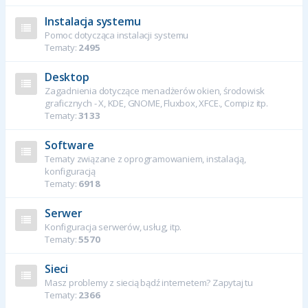
Instalacja systemu
Pomoc dotycząca instalacji systemu
Tematy:
2495
Desktop
Zagadnienia dotyczące menadżerów okien, środowisk
graficznych - X, KDE, GNOME, Fluxbox, XFCE., Compiz itp.
Tematy:
3133
Software
Tematy związane z oprogramowaniem, instalacją,
konfiguracją
Tematy:
6918
Serwer
Konfiguracja serwerów, usług, itp.
Tematy:
5570
Sieci
Masz problemy z siecią bądź internetem? Zapytaj tu
Tematy:
2366