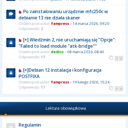
Po zainstalowaniu urządznie mfc250c w
debianie 13 nie działa skaner
Ostatni post autor:
Yampress
«
14 marca 2026, 09:20
Odpowiedzi:
2
[+] Wiedźmin 2, nie uruchamiają się "Opcje":
"Failed to load module "atk-bridge""
Ostatni post autor:
dedito
«
08 marca 2026, 08:40
Odpowiedzi:
17
1
2
[+]Debian 12 instalacja i konfiguracja
POSTFIXA
Ostatni post autor:
Yampress
«
19 lutego 2026, 15:24
Odpowiedzi:
17
1
2
Lektura obowiązkowa
Regulamin