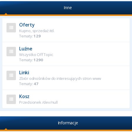
Inne
Oferty
Kupno, sprzedaż itd.
Tematy:
129
Luźne
Wszystko Off Topic
Tematy:
1290
Linki
Zbiór odnośników do interesujących stron www
Tematy:
47
Kosz
Przedsionek /dev/null
Informacje