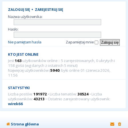
ZALOGUJ SIĘ
•
ZAREJESTRUJ SIĘ
Nazwa użytkownika:
Hasło:
Nie pamiętam hasła
Zapamiętaj mnie
KTO JEST ONLINE
Jest
163
użytkowników online :: 5 zarejestrowanych, 0 ukrytych i
158 gości (wg danych z ostatnich 5 minut)
Najwięcej użytkowników (
5940
) było online 01 czerwca 2026,
11:56
STATYSTYKI
Liczba postów:
191972
• Liczba tematów:
30524
• Liczba
użytkowników:
43213
• Ostatnio zarejestrowany użytkownik:
wirek66
Strona główna