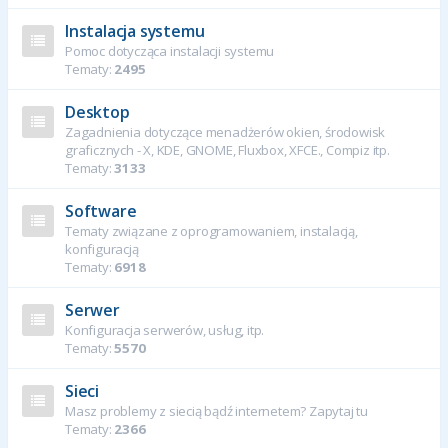
Instalacja systemu
Pomoc dotycząca instalacji systemu
Tematy:
2495
Desktop
Zagadnienia dotyczące menadżerów okien, środowisk
graficznych - X, KDE, GNOME, Fluxbox, XFCE., Compiz itp.
Tematy:
3133
Software
Tematy związane z oprogramowaniem, instalacją,
konfiguracją
Tematy:
6918
Serwer
Konfiguracja serwerów, usług, itp.
Tematy:
5570
Sieci
Masz problemy z siecią bądź internetem? Zapytaj tu
Tematy:
2366