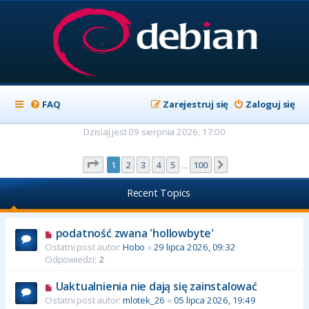
FAQ
Zarejestruj się
Zaloguj się
Dzisiaj jest 09 sierpnia 2026, 17:00
Strona
1
z
100
1
2
3
4
5
100
Następna
…
Recent Topics
podatność zwana 'hollowbyte'
Ostatni post autor:
Hobo
«
29 lipca 2026, 09:32
Odpowiedzi:
2
Uaktualnienia nie dają się zainstalować
Ostatni post autor:
mlotek_26
«
05 lipca 2026, 19:49