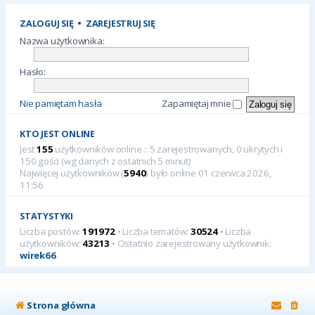
ZALOGUJ SIĘ
•
ZAREJESTRUJ SIĘ
Nazwa użytkownika:
Hasło:
Nie pamiętam hasła
Zapamiętaj mnie
KTO JEST ONLINE
Jest
155
użytkowników online :: 5 zarejestrowanych, 0 ukrytych i
150 gości (wg danych z ostatnich 5 minut)
Najwięcej użytkowników (
5940
) było online 01 czerwca 2026,
11:56
STATYSTYKI
Liczba postów:
191972
• Liczba tematów:
30524
• Liczba
użytkowników:
43213
• Ostatnio zarejestrowany użytkownik:
wirek66
Strona główna