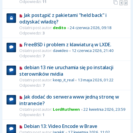
Odpowiedzi:
11
1
2
Jak postąpić z pakietami "held back" i
odzyskać władzę?
Ostatni post autor:
dedito
«
24 czerwca 2026, 09:18
Odpowiedzi:
3
FreeBSD i problem z klawiaturą w LXDE.
Ostatni post autor:
dawideo
«
12 czerwca 2026, 21:40
Odpowiedzi:
7
debian 13 nie uruchamia się po instalacji
sterowników nvidia
Ostatni post autor:
keep_it_real
«
13 maja 2026, 01:22
Odpowiedzi:
7
Jak dodać do serwera www jedną stronę w
intranecie?
Ostatni post autor:
LordRuthwen
«
22 kwietnia 2026, 23:59
Odpowiedzi:
1
Debian 13: Video Encode w Brave
Ostatni post autor:
JacekK
«
17 kwietnia 2026, 11:02