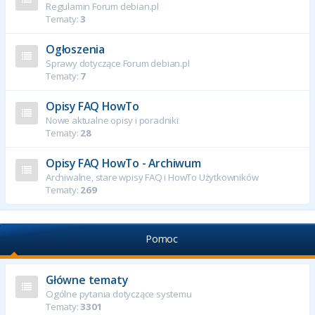
Regulamin Forum debian.pl
Tematy:
3
Ogłoszenia
Sprawy dotyczące Forum debian.pl
Tematy:
7
Opisy FAQ HowTo
Nowe aktualne opisy i poradniki
Tematy:
28
Opisy FAQ HowTo - Archiwum
Archiwalne, stare wpisy FAQ i HowTo Użytkowników
Tematy:
269
Pomoc
Główne tematy
Ogólne pytania dotyczące systemu
Tematy:
3301