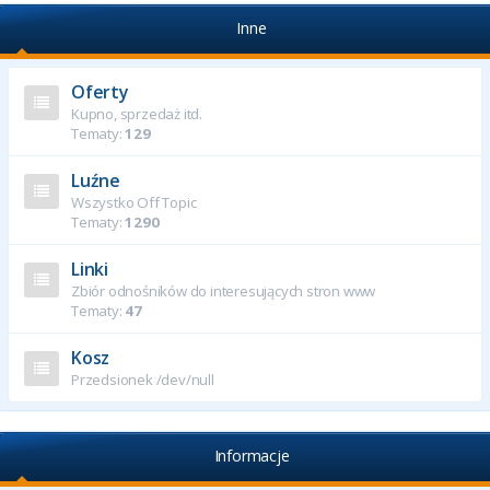
Inne
Oferty
Kupno, sprzedaż itd.
Tematy:
129
Luźne
Wszystko Off Topic
Tematy:
1290
Linki
Zbiór odnośników do interesujących stron www
Tematy:
47
Kosz
Przedsionek /dev/null
Informacje