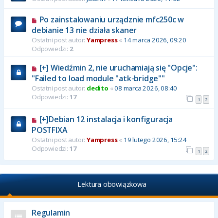
Po zainstalowaniu urządznie mfc250c w
debianie 13 nie działa skaner
Ostatni post autor:
Yampress
«
14 marca 2026, 09:20
Odpowiedzi:
2
[+] Wiedźmin 2, nie uruchamiają się "Opcje":
"Failed to load module "atk-bridge""
Ostatni post autor:
dedito
«
08 marca 2026, 08:40
Odpowiedzi:
17
1
2
[+]Debian 12 instalacja i konfiguracja
POSTFIXA
Ostatni post autor:
Yampress
«
19 lutego 2026, 15:24
Odpowiedzi:
17
1
2
Lektura obowiązkowa
Regulamin