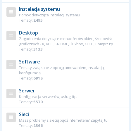
Instalacja systemu
Pomoc dotycząca instalacji systemu
Tematy:
2495
Desktop
Zagadnienia dotyczące menadżerów okien, środowisk
graficznych - X, KDE, GNOME, Fluxbox, XFCE., Compiz itp.
Tematy:
3133
Software
Tematy związane z oprogramowaniem, instalacją,
konfiguracją
Tematy:
6918
Serwer
Konfiguracja serwerów, usług, itp.
Tematy:
5570
Sieci
Masz problemy z siecią bądź internetem? Zapytaj tu
Tematy:
2366