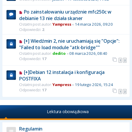
Po zainstalowaniu urządznie mfc250c w
debianie 13 nie działa skaner
Ostatni post autor:
Yampress
«
14 marca 2026, 09:20
Odpowiedzi:
2
[+] Wiedźmin 2, nie uruchamiają się "Opcje":
"Failed to load module "atk-bridge""
Ostatni post autor:
dedito
«
08 marca 2026, 08:40
Odpowiedzi:
17
1
2
[+]Debian 12 instalacja i konfiguracja
POSTFIXA
Ostatni post autor:
Yampress
«
19 lutego 2026, 15:24
Odpowiedzi:
17
1
2
Lektura obowiązkowa
Regulamin