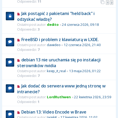
Odpowiedzi:
11
1
2
Jak postąpić z pakietami "held back" i
odzyskać władzę?
Ostatni post autor:
dedito
«
24 czerwca 2026, 09:18
Odpowiedzi:
3
FreeBSD i problem z klawiaturą w LXDE.
Ostatni post autor:
dawideo
«
12 czerwca 2026, 21:40
Odpowiedzi:
7
debian 13 nie uruchamia się po instalacji
sterowników nvidia
Ostatni post autor:
keep_it_real
«
13 maja 2026, 01:22
Odpowiedzi:
7
Jak dodać do serwera www jedną stronę w
intranecie?
Ostatni post autor:
LordRuthwen
«
22 kwietnia 2026, 23:59
Odpowiedzi:
1
Debian 13: Video Encode w Brave
Ostatni post autor:
JacekK
«
17 kwietnia 2026, 11:02