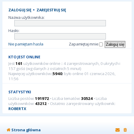
ZALOGUJ SIĘ
•
ZAREJESTRUJ SIĘ
Nazwa użytkownika:
Hasło:
Nie pamiętam hasła
Zapamiętaj mnie
KTO JEST ONLINE
Jest
161
użytkowników online :: 4 zarejestrowanych, 0 ukrytych i
157 gości (wg danych z ostatnich 5 minut)
Najwięcej użytkowników (
5940
) było online 01 czerwca 2026,
11:56
STATYSTYKI
Liczba postów:
191972
• Liczba tematów:
30524
• Liczba
użytkowników:
43212
• Ostatnio zarejestrowany użytkownik:
ROBERTX
Strona główna