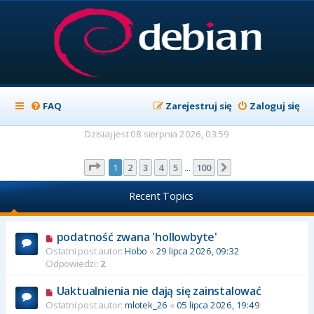
FAQ
Zarejestruj się
Zaloguj się
Dzisiaj jest 08 sierpnia 2026, 03:59
Strona
1
z
100
1
2
3
4
5
100
Następna
…
Recent Topics
podatność zwana 'hollowbyte'
Ostatni post autor:
Hobo
«
29 lipca 2026, 09:32
Odpowiedzi:
2
Uaktualnienia nie dają się zainstalować
Ostatni post autor:
mlotek_26
«
05 lipca 2026, 19:49