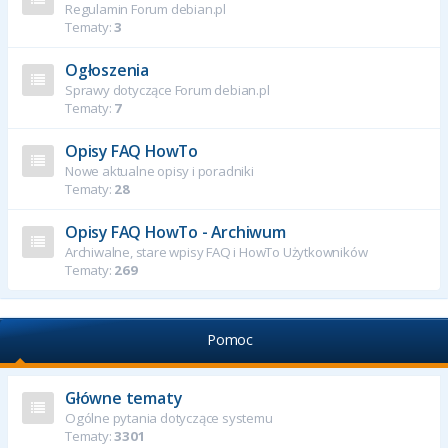
Regulamin Forum debian.pl
Tematy:
3
Ogłoszenia
Sprawy dotyczące Forum debian.pl
Tematy:
7
Opisy FAQ HowTo
Nowe aktualne opisy i poradniki
Tematy:
28
Opisy FAQ HowTo - Archiwum
Archiwalne, stare wpisy FAQ i HowTo Użytkowników
Tematy:
269
Pomoc
Główne tematy
Ogólne pytania dotyczące systemu
Tematy:
3301