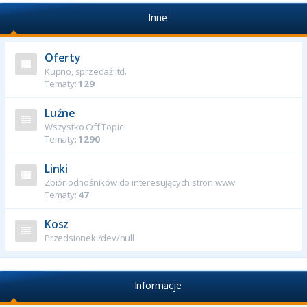
Inne
Oferty
Kupno, sprzedaż itd.
Tematy:
129
Luźne
Wszystko Off Topic
Tematy:
1290
Linki
Zbiór odnośników do interesujących stron www
Tematy:
47
Kosz
Przedsionek /dev/null
Informacje