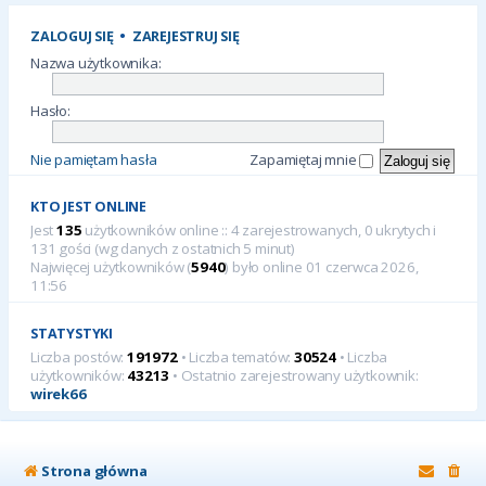
ZALOGUJ SIĘ
•
ZAREJESTRUJ SIĘ
Nazwa użytkownika:
Hasło:
Nie pamiętam hasła
Zapamiętaj mnie
KTO JEST ONLINE
Jest
135
użytkowników online :: 4 zarejestrowanych, 0 ukrytych i
131 gości (wg danych z ostatnich 5 minut)
Najwięcej użytkowników (
5940
) było online 01 czerwca 2026,
11:56
STATYSTYKI
Liczba postów:
191972
• Liczba tematów:
30524
• Liczba
użytkowników:
43213
• Ostatnio zarejestrowany użytkownik:
wirek66
Strona główna