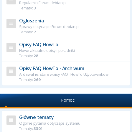
Regulamin Forum debian.pl
Tematy:
3
Ogłoszenia
Sprawy dotyczące Forum debian.pl
Tematy:
7
Opisy FAQ HowTo
Nowe aktualne opisy i poradniki
Tematy:
28
Opisy FAQ HowTo - Archiwum
Archiwalne, stare wpisy FAQ i HowTo Użytkowników
Tematy:
269
Pomoc
Główne tematy
Ogólne pytania dotyczące systemu
Tematy:
3301