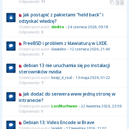
Odpowiedzi:
11
1
2
Jak postąpić z pakietami "held back" i
odzyskać władzę?
Ostatni post autor:
dedito
«
24 czerwca 2026, 09:18
Odpowiedzi:
3
FreeBSD i problem z klawiaturą w LXDE.
Ostatni post autor:
dawideo
«
12 czerwca 2026, 21:40
Odpowiedzi:
7
debian 13 nie uruchamia się po instalacji
sterowników nvidia
Ostatni post autor:
keep_it_real
«
13 maja 2026, 01:22
Odpowiedzi:
7
Jak dodać do serwera www jedną stronę w
intranecie?
Ostatni post autor:
LordRuthwen
«
22 kwietnia 2026, 23:59
Odpowiedzi:
1
Debian 13: Video Encode w Brave
Ostatni post autor:
JacekK
«
17 kwietnia 2026, 11:02