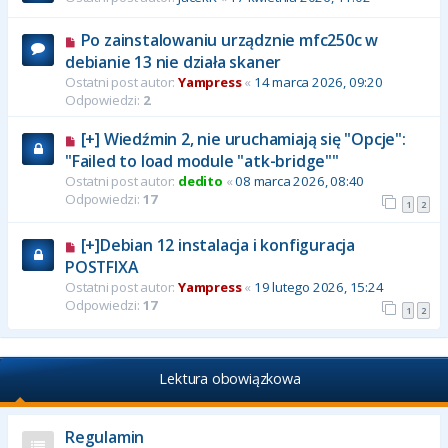
Po zainstalowaniu urządznie mfc250c w
debianie 13 nie działa skaner
Ostatni post autor:
Yampress
«
14 marca 2026, 09:20
Odpowiedzi:
2
[+] Wiedźmin 2, nie uruchamiają się "Opcje":
"Failed to load module "atk-bridge""
Ostatni post autor:
dedito
«
08 marca 2026, 08:40
Odpowiedzi:
17
1
2
[+]Debian 12 instalacja i konfiguracja
POSTFIXA
Ostatni post autor:
Yampress
«
19 lutego 2026, 15:24
Odpowiedzi:
17
1
2
Lektura obowiązkowa
Regulamin