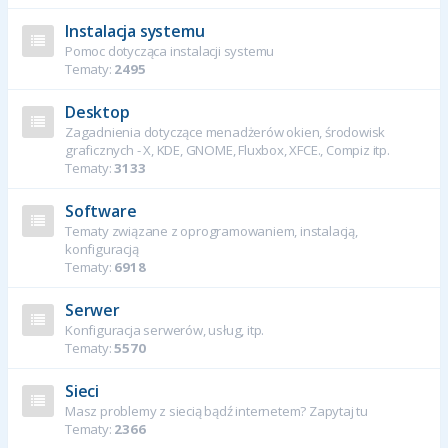
Instalacja systemu
Pomoc dotycząca instalacji systemu
Tematy:
2495
Desktop
Zagadnienia dotyczące menadżerów okien, środowisk
graficznych - X, KDE, GNOME, Fluxbox, XFCE., Compiz itp.
Tematy:
3133
Software
Tematy związane z oprogramowaniem, instalacją,
konfiguracją
Tematy:
6918
Serwer
Konfiguracja serwerów, usług, itp.
Tematy:
5570
Sieci
Masz problemy z siecią bądź internetem? Zapytaj tu
Tematy:
2366