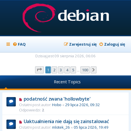
FAQ
Zarejestruj się
Zaloguj się
Dzisiaj jest 09 sierpnia 2026, 06:06
Strona
1
z
100
1
2
3
4
5
100
Następna
…
Recent Topics
podatność zwana 'hollowbyte'
Ostatni post autor:
Hobo
«
29 lipca 2026, 09:32
Odpowiedzi:
2
Uaktualnienia nie dają się zainstalować
Ostatni post autor:
mlotek_26
«
05 lipca 2026, 19:49