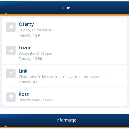
Inne
Oferty
Kupno, sprzedaż itd.
Tematy:
129
Luźne
Wszystko Off Topic
Tematy:
1290
Linki
Zbiór odnośników do interesujących stron www
Tematy:
47
Kosz
Przedsionek /dev/null
Informacje