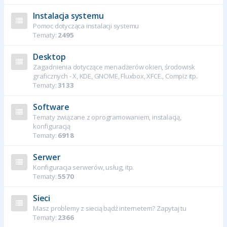
Instalacja systemu
Pomoc dotycząca instalacji systemu
Tematy:
2495
Desktop
Zagadnienia dotyczące menadżerów okien, środowisk
graficznych - X, KDE, GNOME, Fluxbox, XFCE., Compiz itp.
Tematy:
3133
Software
Tematy związane z oprogramowaniem, instalacją,
konfiguracją
Tematy:
6918
Serwer
Konfiguracja serwerów, usług, itp.
Tematy:
5570
Sieci
Masz problemy z siecią bądź internetem? Zapytaj tu
Tematy:
2366