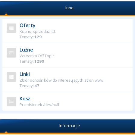
Inne
Oferty
Kupno, sprzedaż itd.
Tematy:
129
Luźne
Wszystko Off Topic
Tematy:
1290
Linki
Zbiór odnośników do interesujących stron www
Tematy:
47
Kosz
Przedsionek /dev/null
Informacje