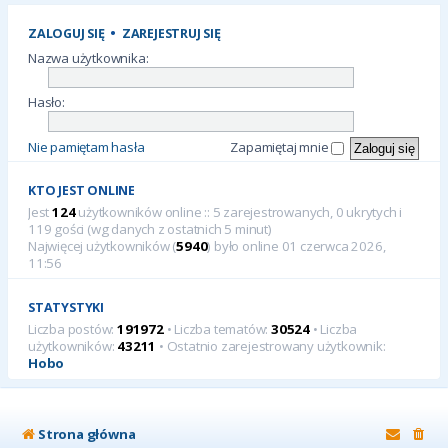
ZALOGUJ SIĘ
•
ZAREJESTRUJ SIĘ
Nazwa użytkownika:
Hasło:
Nie pamiętam hasła
Zapamiętaj mnie
KTO JEST ONLINE
Jest
124
użytkowników online :: 5 zarejestrowanych, 0 ukrytych i
119 gości (wg danych z ostatnich 5 minut)
Najwięcej użytkowników (
5940
) było online 01 czerwca 2026,
11:56
STATYSTYKI
Liczba postów:
191972
• Liczba tematów:
30524
• Liczba
użytkowników:
43211
• Ostatnio zarejestrowany użytkownik:
Hobo
Strona główna