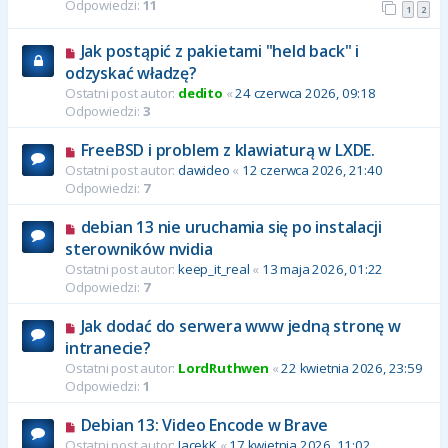
Odpowiedzi:
11
1
2
Jak postąpić z pakietami "held back" i
odzyskać władzę?
Ostatni post autor:
dedito
«
24 czerwca 2026, 09:18
Odpowiedzi:
3
FreeBSD i problem z klawiaturą w LXDE.
Ostatni post autor:
dawideo
«
12 czerwca 2026, 21:40
Odpowiedzi:
7
debian 13 nie uruchamia się po instalacji
sterowników nvidia
Ostatni post autor:
keep_it_real
«
13 maja 2026, 01:22
Odpowiedzi:
7
Jak dodać do serwera www jedną stronę w
intranecie?
Ostatni post autor:
LordRuthwen
«
22 kwietnia 2026, 23:59
Odpowiedzi:
1
Debian 13: Video Encode w Brave
Ostatni post autor:
JacekK
«
17 kwietnia 2026, 11:02