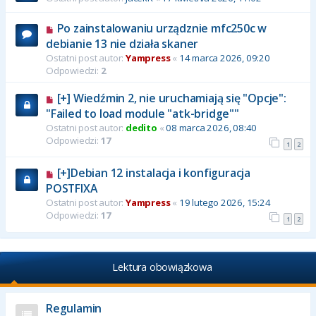
Po zainstalowaniu urządznie mfc250c w
debianie 13 nie działa skaner
Ostatni post autor:
Yampress
«
14 marca 2026, 09:20
Odpowiedzi:
2
[+] Wiedźmin 2, nie uruchamiają się "Opcje":
"Failed to load module "atk-bridge""
Ostatni post autor:
dedito
«
08 marca 2026, 08:40
Odpowiedzi:
17
1
2
[+]Debian 12 instalacja i konfiguracja
POSTFIXA
Ostatni post autor:
Yampress
«
19 lutego 2026, 15:24
Odpowiedzi:
17
1
2
Lektura obowiązkowa
Regulamin