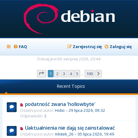
FAQ
Zarejestruj się
Zaloguj się
Dzisiaj jest 06 sierpnia 2026, 20:44
Strona
1
z
100
1
2
3
4
5
100
Następna
…
Recent Topics
podatność zwana 'hollowbyte'
Ostatni post autor:
Hobo
«
29 lipca 2026, 09:32
Odpowiedzi:
2
Uaktualnienia nie dają się zainstalować
Ostatni post autor:
mlotek_26
«
05 lipca 2026, 19:49