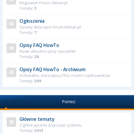
Regulamin Forum debian.pl
Tematy:
3
Ogłoszenia
Sprawy dotyczące Forum debian.pl
Tematy:
7
Opisy FAQ HowTo
Nowe aktualne opisy i poradniki
Tematy:
28
Opisy FAQ HowTo - Archiwum
Archiwalne, stare wpisy FAQ i HowTo Użytkowników
Tematy:
269
Pomoc
Główne tematy
Ogólne pytania dotyczące systemu
Tematy:
3301