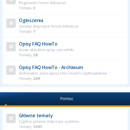
Regulamin Forum debian.pl
Tematy:
3
Ogłoszenia
Sprawy dotyczące Forum debian.pl
Tematy:
7
Opisy FAQ HowTo
Nowe aktualne opisy i poradniki
Tematy:
28
Opisy FAQ HowTo - Archiwum
Archiwalne, stare wpisy FAQ i HowTo Użytkowników
Tematy:
269
Pomoc
Główne tematy
Ogólne pytania dotyczące systemu
Tematy:
3301