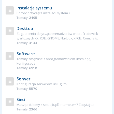
Instalacja systemu
Pomoc dotycząca instalacji systemu
Tematy:
2495
Desktop
Zagadnienia dotyczące menadżerów okien, środowisk
graficznych - X, KDE, GNOME, Fluxbox, XFCE., Compiz itp.
Tematy:
3133
Software
Tematy związane z oprogramowaniem, instalacją,
konfiguracją
Tematy:
6918
Serwer
Konfiguracja serwerów, usług, itp.
Tematy:
5570
Sieci
Masz problemy z siecią bądź internetem? Zapytaj tu
Tematy:
2366