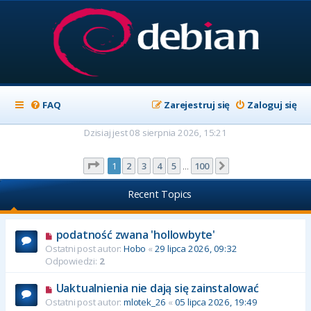
FAQ
Zarejestruj się
Zaloguj się
Dzisiaj jest 08 sierpnia 2026, 15:21
Strona
1
z
100
1
2
3
4
5
100
Następna
…
Recent Topics
podatność zwana 'hollowbyte'
Ostatni post autor:
Hobo
«
29 lipca 2026, 09:32
Odpowiedzi:
2
Uaktualnienia nie dają się zainstalować
Ostatni post autor:
mlotek_26
«
05 lipca 2026, 19:49