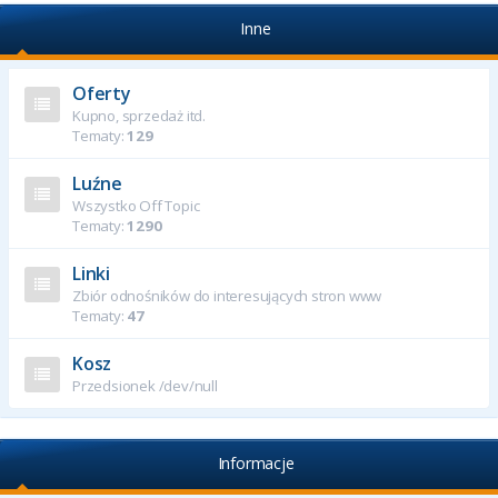
Inne
Oferty
Kupno, sprzedaż itd.
Tematy:
129
Luźne
Wszystko Off Topic
Tematy:
1290
Linki
Zbiór odnośników do interesujących stron www
Tematy:
47
Kosz
Przedsionek /dev/null
Informacje