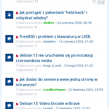
Odpowiedzi:
11
1
2
Jak postąpić z pakietami "held back" i
odzyskać władzę?
Ostatni post autor:
dedito
«
24 czerwca 2026, 09:18
Odpowiedzi:
3
FreeBSD i problem z klawiaturą w LXDE.
Ostatni post autor:
dawideo
«
12 czerwca 2026, 21:40
Odpowiedzi:
7
debian 13 nie uruchamia się po instalacji
sterowników nvidia
Ostatni post autor:
keep_it_real
«
13 maja 2026, 01:22
Odpowiedzi:
7
Jak dodać do serwera www jedną stronę w
intranecie?
Ostatni post autor:
LordRuthwen
«
22 kwietnia 2026, 23:59
Odpowiedzi:
1
Debian 13: Video Encode w Brave
Ostatni post autor:
JacekK
«
17 kwietnia 2026, 11:02