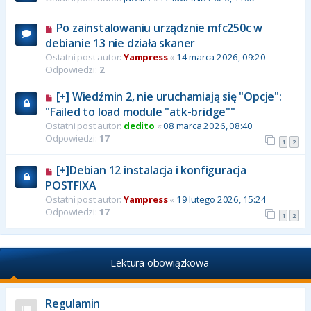
Po zainstalowaniu urządznie mfc250c w
debianie 13 nie działa skaner
Ostatni post autor:
Yampress
«
14 marca 2026, 09:20
Odpowiedzi:
2
[+] Wiedźmin 2, nie uruchamiają się "Opcje":
"Failed to load module "atk-bridge""
Ostatni post autor:
dedito
«
08 marca 2026, 08:40
Odpowiedzi:
17
1
2
[+]Debian 12 instalacja i konfiguracja
POSTFIXA
Ostatni post autor:
Yampress
«
19 lutego 2026, 15:24
Odpowiedzi:
17
1
2
Lektura obowiązkowa
Regulamin