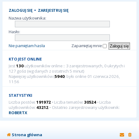
ZALOGUJ SIĘ
•
ZAREJESTRUJ SIĘ
Nazwa użytkownika:
Hasło:
Nie pamiętam hasła
Zapamiętaj mnie
KTO JEST ONLINE
Jest
130
użytkowników online :: 3 zarejestrowanych, 0 ukrytych i
127 gości (wg danych z ostatnich 5 minut)
Najwięcej użytkowników (
5940
) było online 01 czerwca 2026,
11:56
STATYSTYKI
Liczba postów:
191972
• Liczba tematów:
30524
• Liczba
użytkowników:
43212
• Ostatnio zarejestrowany użytkownik:
ROBERTX
Strona główna