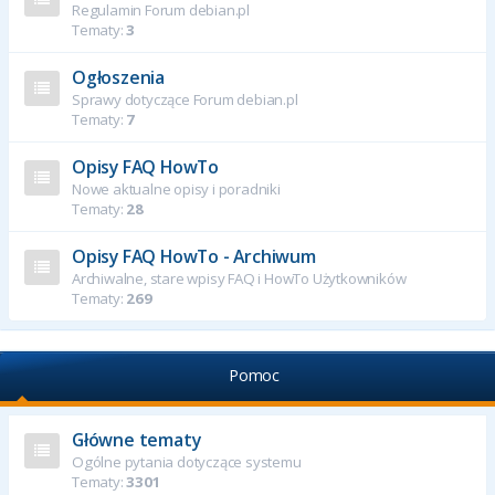
Regulamin Forum debian.pl
Tematy:
3
Ogłoszenia
Sprawy dotyczące Forum debian.pl
Tematy:
7
Opisy FAQ HowTo
Nowe aktualne opisy i poradniki
Tematy:
28
Opisy FAQ HowTo - Archiwum
Archiwalne, stare wpisy FAQ i HowTo Użytkowników
Tematy:
269
Pomoc
Główne tematy
Ogólne pytania dotyczące systemu
Tematy:
3301