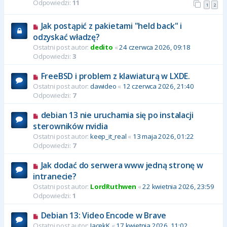
Odpowiedzi:
11
1
2
Jak postąpić z pakietami "held back" i
odzyskać władzę?
Ostatni post autor:
dedito
«
24 czerwca 2026, 09:18
Odpowiedzi:
3
FreeBSD i problem z klawiaturą w LXDE.
Ostatni post autor:
dawideo
«
12 czerwca 2026, 21:40
Odpowiedzi:
7
debian 13 nie uruchamia się po instalacji
sterowników nvidia
Ostatni post autor:
keep_it_real
«
13 maja 2026, 01:22
Odpowiedzi:
7
Jak dodać do serwera www jedną stronę w
intranecie?
Ostatni post autor:
LordRuthwen
«
22 kwietnia 2026, 23:59
Odpowiedzi:
1
Debian 13: Video Encode w Brave
Ostatni post autor:
JacekK
«
17 kwietnia 2026, 11:02