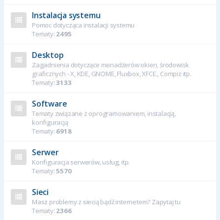
Instalacja systemu
Pomoc dotycząca instalacji systemu
Tematy:
2495
Desktop
Zagadnienia dotyczące menadżerów okien, środowisk
graficznych - X, KDE, GNOME, Fluxbox, XFCE., Compiz itp.
Tematy:
3133
Software
Tematy związane z oprogramowaniem, instalacją,
konfiguracją
Tematy:
6918
Serwer
Konfiguracja serwerów, usług, itp.
Tematy:
5570
Sieci
Masz problemy z siecią bądź internetem? Zapytaj tu
Tematy:
2366