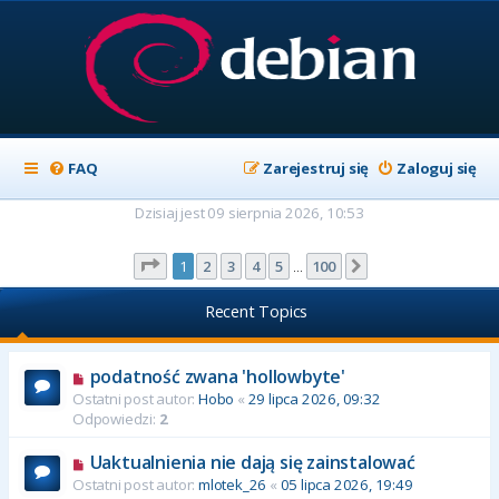
FAQ
Zarejestruj się
Zaloguj się
Dzisiaj jest 09 sierpnia 2026, 10:53
Strona
1
z
100
1
2
3
4
5
100
Następna
…
Recent Topics
podatność zwana 'hollowbyte'
Ostatni post autor:
Hobo
«
29 lipca 2026, 09:32
Odpowiedzi:
2
Uaktualnienia nie dają się zainstalować
Ostatni post autor:
mlotek_26
«
05 lipca 2026, 19:49