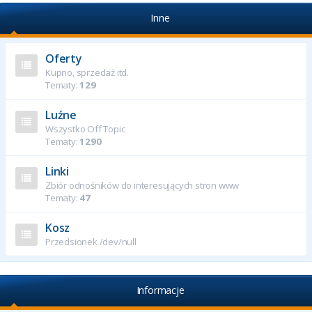
Inne
Oferty
Kupno, sprzedaż itd.
Tematy:
129
Luźne
Wszystko Off Topic
Tematy:
1290
Linki
Zbiór odnośników do interesujących stron www
Tematy:
47
Kosz
Przedsionek /dev/null
Informacje