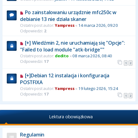
Po zainstalowaniu urządznie mfc250c w
debianie 13 nie działa skaner
Ostatni post autor:
Yampress
«
14 marca 2026, 09:20
Odpowiedzi:
2
[+] Wiedźmin 2, nie uruchamiają się "Opcje":
"Failed to load module "atk-bridge""
Ostatni post autor:
dedito
«
08 marca 2026, 08:40
Odpowiedzi:
17
1
2
[+]Debian 12 instalacja i konfiguracja
POSTFIXA
Ostatni post autor:
Yampress
«
19 lutego 2026, 15:24
Odpowiedzi:
17
1
2
Lektura obowiązkowa
Regulamin