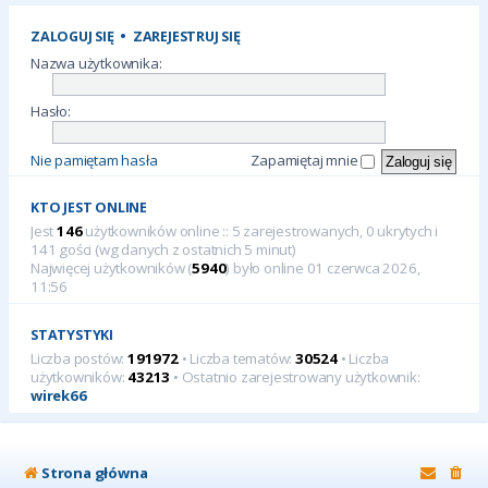
ZALOGUJ SIĘ
•
ZAREJESTRUJ SIĘ
Nazwa użytkownika:
Hasło:
Nie pamiętam hasła
Zapamiętaj mnie
KTO JEST ONLINE
Jest
146
użytkowników online :: 5 zarejestrowanych, 0 ukrytych i
141 gości (wg danych z ostatnich 5 minut)
Najwięcej użytkowników (
5940
) było online 01 czerwca 2026,
11:56
STATYSTYKI
Liczba postów:
191972
• Liczba tematów:
30524
• Liczba
użytkowników:
43213
• Ostatnio zarejestrowany użytkownik:
wirek66
Strona główna