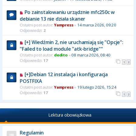
Po zainstalowaniu urządznie mfc250c w
debianie 13 nie działa skaner
Ostatni post autor:
Yampress
«
14 marca 2026, 09:20
Odpowiedzi:
2
[+] Wiedźmin 2, nie uruchamiają się "Opcje":
"Failed to load module "atk-bridge""
Ostatni post autor:
dedito
«
08 marca 2026, 08:40
Odpowiedzi:
17
1
2
[+]Debian 12 instalacja i konfiguracja
POSTFIXA
Ostatni post autor:
Yampress
«
19 lutego 2026, 15:24
Odpowiedzi:
17
1
2
Lektura obowiązkowa
Regulamin