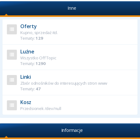
Inne
Oferty
Kupno, sprzedaż itd.
Tematy:
129
Luźne
Wszystko Off Topic
Tematy:
1290
Linki
Zbiór odnośników do interesujących stron www
Tematy:
47
Kosz
Przedsionek /dev/null
Informacje