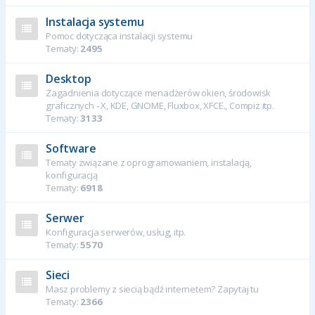
Instalacja systemu
Pomoc dotycząca instalacji systemu
Tematy:
2495
Desktop
Zagadnienia dotyczące menadżerów okien, środowisk
graficznych - X, KDE, GNOME, Fluxbox, XFCE., Compiz itp.
Tematy:
3133
Software
Tematy związane z oprogramowaniem, instalacją,
konfiguracją
Tematy:
6918
Serwer
Konfiguracja serwerów, usług, itp.
Tematy:
5570
Sieci
Masz problemy z siecią bądź internetem? Zapytaj tu
Tematy:
2366