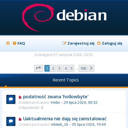
FAQ
Zarejestruj się
Zaloguj się
Dzisiaj jest 07 sierpnia 2026, 20:52
Strona
1
z
100
1
2
3
4
5
100
Następna
…
Recent Topics
podatność zwana 'hollowbyte'
Ostatni post autor:
Hobo
«
29 lipca 2026, 09:32
Odpowiedzi:
2
Uaktualnienia nie dają się zainstalować
Ostatni post autor:
mlotek_26
«
05 lipca 2026, 19:49