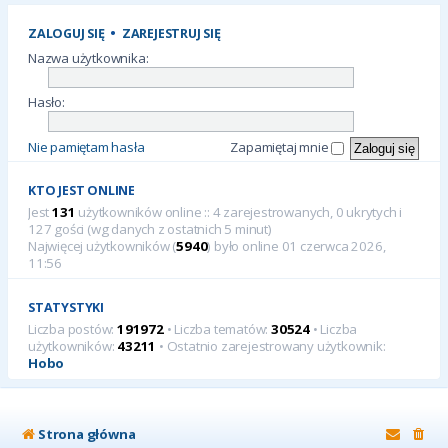
ZALOGUJ SIĘ
•
ZAREJESTRUJ SIĘ
Nazwa użytkownika:
Hasło:
Nie pamiętam hasła
Zapamiętaj mnie
KTO JEST ONLINE
Jest
131
użytkowników online :: 4 zarejestrowanych, 0 ukrytych i
127 gości (wg danych z ostatnich 5 minut)
Najwięcej użytkowników (
5940
) było online 01 czerwca 2026,
11:56
STATYSTYKI
Liczba postów:
191972
• Liczba tematów:
30524
• Liczba
użytkowników:
43211
• Ostatnio zarejestrowany użytkownik:
Hobo
Strona główna