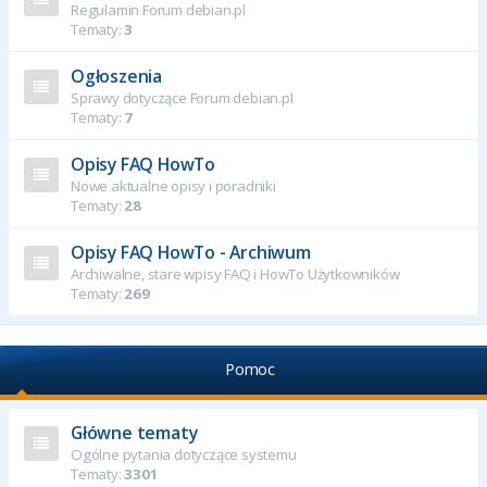
Regulamin Forum debian.pl
Tematy:
3
Ogłoszenia
Sprawy dotyczące Forum debian.pl
Tematy:
7
Opisy FAQ HowTo
Nowe aktualne opisy i poradniki
Tematy:
28
Opisy FAQ HowTo - Archiwum
Archiwalne, stare wpisy FAQ i HowTo Użytkowników
Tematy:
269
Pomoc
Główne tematy
Ogólne pytania dotyczące systemu
Tematy:
3301