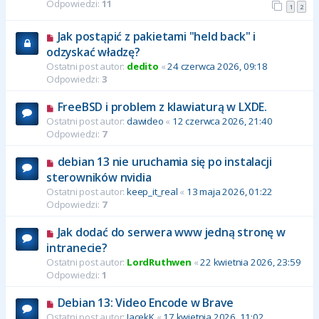
Odpowiedzi:
11
1
2
Jak postąpić z pakietami "held back" i
odzyskać władzę?
Ostatni post autor:
dedito
«
24 czerwca 2026, 09:18
Odpowiedzi:
3
FreeBSD i problem z klawiaturą w LXDE.
Ostatni post autor:
dawideo
«
12 czerwca 2026, 21:40
Odpowiedzi:
7
debian 13 nie uruchamia się po instalacji
sterowników nvidia
Ostatni post autor:
keep_it_real
«
13 maja 2026, 01:22
Odpowiedzi:
7
Jak dodać do serwera www jedną stronę w
intranecie?
Ostatni post autor:
LordRuthwen
«
22 kwietnia 2026, 23:59
Odpowiedzi:
1
Debian 13: Video Encode w Brave
Ostatni post autor:
JacekK
«
17 kwietnia 2026, 11:02