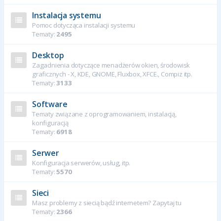
Instalacja systemu
Pomoc dotycząca instalacji systemu
Tematy:
2495
Desktop
Zagadnienia dotyczące menadżerów okien, środowisk
graficznych - X, KDE, GNOME, Fluxbox, XFCE., Compiz itp.
Tematy:
3133
Software
Tematy związane z oprogramowaniem, instalacją,
konfiguracją
Tematy:
6918
Serwer
Konfiguracja serwerów, usług, itp.
Tematy:
5570
Sieci
Masz problemy z siecią bądź internetem? Zapytaj tu
Tematy:
2366