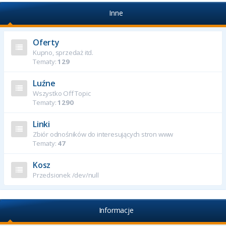
Inne
Oferty
Kupno, sprzedaż itd.
Tematy:
129
Luźne
Wszystko Off Topic
Tematy:
1290
Linki
Zbiór odnośników do interesujących stron www
Tematy:
47
Kosz
Przedsionek /dev/null
Informacje