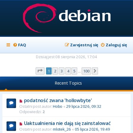
FAQ
Zarejestruj się
Zaloguj się
Dzisiaj jest 08 sierpnia 2026, 17:04
Strona
1
z
100
1
2
3
4
5
100
Następna
…
Recent Topics
podatność zwana 'hollowbyte'
Ostatni post autor:
Hobo
«
29 lipca 2026, 09:32
Odpowiedzi:
2
Uaktualnienia nie dają się zainstalować
Ostatni post autor:
mlotek_26
«
05 lipca 2026, 19:49