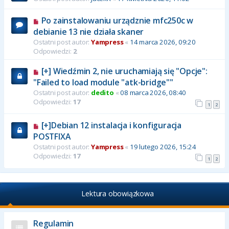
Po zainstalowaniu urządznie mfc250c w
debianie 13 nie działa skaner
Ostatni post autor:
Yampress
«
14 marca 2026, 09:20
Odpowiedzi:
2
[+] Wiedźmin 2, nie uruchamiają się "Opcje":
"Failed to load module "atk-bridge""
Ostatni post autor:
dedito
«
08 marca 2026, 08:40
Odpowiedzi:
17
1
2
[+]Debian 12 instalacja i konfiguracja
POSTFIXA
Ostatni post autor:
Yampress
«
19 lutego 2026, 15:24
Odpowiedzi:
17
1
2
Lektura obowiązkowa
Regulamin