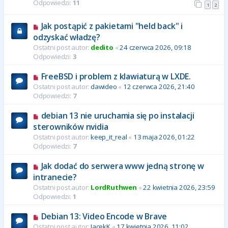
Odpowiedzi:
11
1
2
Jak postąpić z pakietami "held back" i
odzyskać władzę?
Ostatni post autor:
dedito
«
24 czerwca 2026, 09:18
Odpowiedzi:
3
FreeBSD i problem z klawiaturą w LXDE.
Ostatni post autor:
dawideo
«
12 czerwca 2026, 21:40
Odpowiedzi:
7
debian 13 nie uruchamia się po instalacji
sterowników nvidia
Ostatni post autor:
keep_it_real
«
13 maja 2026, 01:22
Odpowiedzi:
7
Jak dodać do serwera www jedną stronę w
intranecie?
Ostatni post autor:
LordRuthwen
«
22 kwietnia 2026, 23:59
Odpowiedzi:
1
Debian 13: Video Encode w Brave
Ostatni post autor:
JacekK
«
17 kwietnia 2026, 11:02