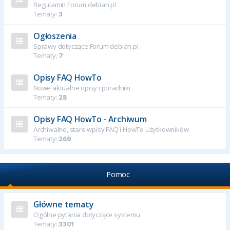
Regulamin Forum debian.pl
Tematy:
3
Ogłoszenia
Sprawy dotyczące Forum debian.pl
Tematy:
7
Opisy FAQ HowTo
Nowe aktualne opisy i poradniki
Tematy:
28
Opisy FAQ HowTo - Archiwum
Archiwalne, stare wpisy FAQ i HowTo Użytkowników
Tematy:
269
Pomoc
Główne tematy
Ogólne pytania dotyczące systemu
Tematy:
3301