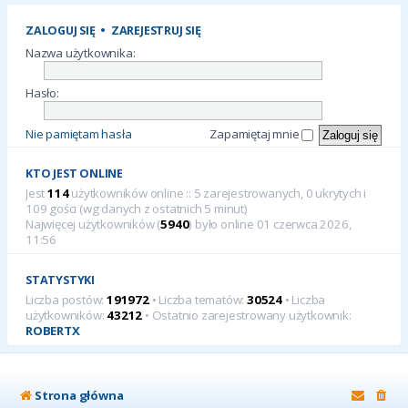
ZALOGUJ SIĘ
•
ZAREJESTRUJ SIĘ
Nazwa użytkownika:
Hasło:
Nie pamiętam hasła
Zapamiętaj mnie
KTO JEST ONLINE
Jest
114
użytkowników online :: 5 zarejestrowanych, 0 ukrytych i
109 gości (wg danych z ostatnich 5 minut)
Najwięcej użytkowników (
5940
) było online 01 czerwca 2026,
11:56
STATYSTYKI
Liczba postów:
191972
• Liczba tematów:
30524
• Liczba
użytkowników:
43212
• Ostatnio zarejestrowany użytkownik:
ROBERTX
Strona główna