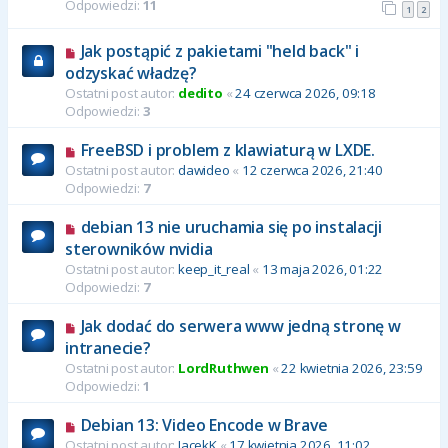
Odpowiedzi:
11
1
2
Jak postąpić z pakietami "held back" i
odzyskać władzę?
Ostatni post autor:
dedito
«
24 czerwca 2026, 09:18
Odpowiedzi:
3
FreeBSD i problem z klawiaturą w LXDE.
Ostatni post autor:
dawideo
«
12 czerwca 2026, 21:40
Odpowiedzi:
7
debian 13 nie uruchamia się po instalacji
sterowników nvidia
Ostatni post autor:
keep_it_real
«
13 maja 2026, 01:22
Odpowiedzi:
7
Jak dodać do serwera www jedną stronę w
intranecie?
Ostatni post autor:
LordRuthwen
«
22 kwietnia 2026, 23:59
Odpowiedzi:
1
Debian 13: Video Encode w Brave
Ostatni post autor:
JacekK
«
17 kwietnia 2026, 11:02