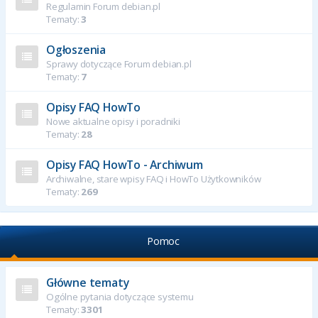
Regulamin Forum debian.pl
Tematy:
3
Ogłoszenia
Sprawy dotyczące Forum debian.pl
Tematy:
7
Opisy FAQ HowTo
Nowe aktualne opisy i poradniki
Tematy:
28
Opisy FAQ HowTo - Archiwum
Archiwalne, stare wpisy FAQ i HowTo Użytkowników
Tematy:
269
Pomoc
Główne tematy
Ogólne pytania dotyczące systemu
Tematy:
3301