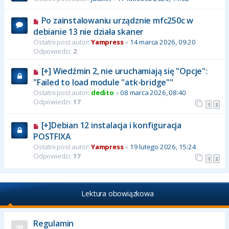
Po zainstalowaniu urządznie mfc250c w
debianie 13 nie działa skaner
Ostatni post autor:
Yampress
«
14 marca 2026, 09:20
Odpowiedzi:
2
[+] Wiedźmin 2, nie uruchamiają się "Opcje":
"Failed to load module "atk-bridge""
Ostatni post autor:
dedito
«
08 marca 2026, 08:40
Odpowiedzi:
17
1
2
[+]Debian 12 instalacja i konfiguracja
POSTFIXA
Ostatni post autor:
Yampress
«
19 lutego 2026, 15:24
Odpowiedzi:
17
1
2
Lektura obowiązkowa
Regulamin