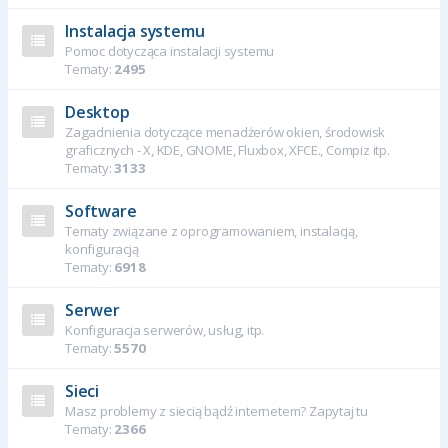
Instalacja systemu
Pomoc dotycząca instalacji systemu
Tematy:
2495
Desktop
Zagadnienia dotyczące menadżerów okien, środowisk
graficznych - X, KDE, GNOME, Fluxbox, XFCE., Compiz itp.
Tematy:
3133
Software
Tematy związane z oprogramowaniem, instalacją,
konfiguracją
Tematy:
6918
Serwer
Konfiguracja serwerów, usług, itp.
Tematy:
5570
Sieci
Masz problemy z siecią bądź internetem? Zapytaj tu
Tematy:
2366