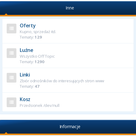
Inne
Oferty
Kupno, sprzedaż itd.
Tematy:
129
Luźne
Wszystko Off Topic
Tematy:
1290
Linki
Zbiór odnośników do interesujących stron www
Tematy:
47
Kosz
Przedsionek /dev/null
Informacje