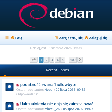
FAQ
Zarejestruj się
Zaloguj się
Dzisiaj jest 08 sierpnia 2026, 15:08
Strona
1
z
100
1
2
3
4
5
100
Następna
…
Recent Topics
podatność zwana 'hollowbyte'
Ostatni post autor:
Hobo
«
29 lipca 2026, 09:32
Odpowiedzi:
2
Uaktualnienia nie dają się zainstalować
Ostatni post autor:
mlotek_26
«
05 lipca 2026, 19:49