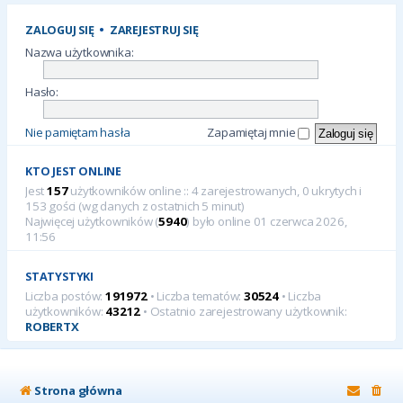
ZALOGUJ SIĘ
•
ZAREJESTRUJ SIĘ
Nazwa użytkownika:
Hasło:
Nie pamiętam hasła
Zapamiętaj mnie
KTO JEST ONLINE
Jest
157
użytkowników online :: 4 zarejestrowanych, 0 ukrytych i
153 gości (wg danych z ostatnich 5 minut)
Najwięcej użytkowników (
5940
) było online 01 czerwca 2026,
11:56
STATYSTYKI
Liczba postów:
191972
• Liczba tematów:
30524
• Liczba
użytkowników:
43212
• Ostatnio zarejestrowany użytkownik:
ROBERTX
Strona główna