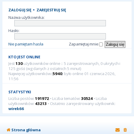
ZALOGUJ SIĘ
•
ZAREJESTRUJ SIĘ
Nazwa użytkownika:
Hasło:
Nie pamiętam hasła
Zapamiętaj mnie
KTO JEST ONLINE
Jest
130
użytkowników online :: 5 zarejestrowanych, 0 ukrytych i
125 gości (wg danych z ostatnich 5 minut)
Najwięcej użytkowników (
5940
) było online 01 czerwca 2026,
11:56
STATYSTYKI
Liczba postów:
191972
• Liczba tematów:
30524
• Liczba
użytkowników:
43213
• Ostatnio zarejestrowany użytkownik:
wirek66
Strona główna