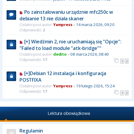
Po zainstalowaniu urządznie mfc250c w
debianie 13 nie działa skaner
Ostatni post autor:
Yampress
«
14 marca 2026, 09:20
Odpowiedzi:
2
[+] Wiedźmin 2, nie uruchamiają się "Opcje":
"Failed to load module "atk-bridge""
Ostatni post autor:
dedito
«
08 marca 2026, 08:40
Odpowiedzi:
17
1
2
[+]Debian 12 instalacja i konfiguracja
POSTFIXA
Ostatni post autor:
Yampress
«
19 lutego 2026, 15:24
Odpowiedzi:
17
1
2
Lektura obowiązkowa
Regulamin