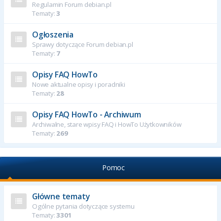
Regulamin Forum debian.pl
Tematy:
3
Ogłoszenia
Sprawy dotyczące Forum debian.pl
Tematy:
7
Opisy FAQ HowTo
Nowe aktualne opisy i poradniki
Tematy:
28
Opisy FAQ HowTo - Archiwum
Archiwalne, stare wpisy FAQ i HowTo Użytkowników
Tematy:
269
Pomoc
Główne tematy
Ogólne pytania dotyczące systemu
Tematy:
3301