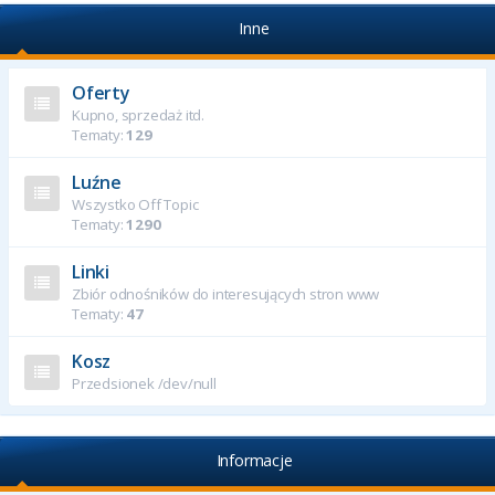
Inne
Oferty
Kupno, sprzedaż itd.
Tematy:
129
Luźne
Wszystko Off Topic
Tematy:
1290
Linki
Zbiór odnośników do interesujących stron www
Tematy:
47
Kosz
Przedsionek /dev/null
Informacje