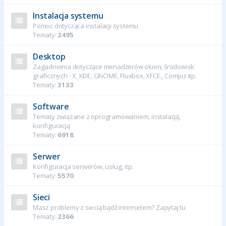
Instalacja systemu
Pomoc dotycząca instalacji systemu
Tematy:
2495
Desktop
Zagadnienia dotyczące menadżerów okien, środowisk
graficznych - X, KDE, GNOME, Fluxbox, XFCE., Compiz itp.
Tematy:
3133
Software
Tematy związane z oprogramowaniem, instalacją,
konfiguracją
Tematy:
6918
Serwer
Konfiguracja serwerów, usług, itp.
Tematy:
5570
Sieci
Masz problemy z siecią bądź internetem? Zapytaj tu
Tematy:
2366