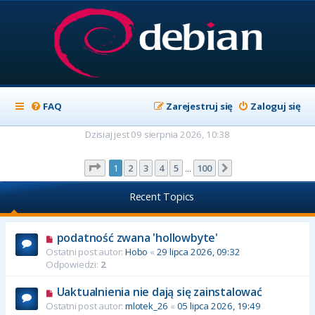
FAQ
Zarejestruj się
Zaloguj się
Dzisiaj jest 09 sierpnia 2026, 10:38
Strona
1
z
100
1
2
3
4
5
100
Następna
…
Recent Topics
podatność zwana 'hollowbyte'
Ostatni post autor:
Hobo
«
29 lipca 2026, 09:32
Odpowiedzi:
2
Uaktualnienia nie dają się zainstalować
Ostatni post autor:
mlotek_26
«
05 lipca 2026, 19:49