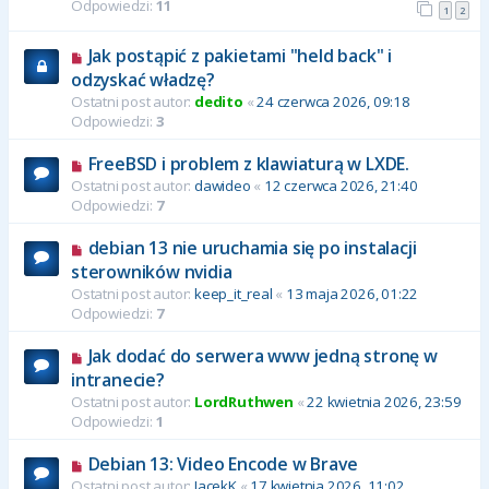
Odpowiedzi:
11
1
2
Jak postąpić z pakietami "held back" i
odzyskać władzę?
Ostatni post autor:
dedito
«
24 czerwca 2026, 09:18
Odpowiedzi:
3
FreeBSD i problem z klawiaturą w LXDE.
Ostatni post autor:
dawideo
«
12 czerwca 2026, 21:40
Odpowiedzi:
7
debian 13 nie uruchamia się po instalacji
sterowników nvidia
Ostatni post autor:
keep_it_real
«
13 maja 2026, 01:22
Odpowiedzi:
7
Jak dodać do serwera www jedną stronę w
intranecie?
Ostatni post autor:
LordRuthwen
«
22 kwietnia 2026, 23:59
Odpowiedzi:
1
Debian 13: Video Encode w Brave
Ostatni post autor:
JacekK
«
17 kwietnia 2026, 11:02