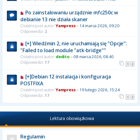
Po zainstalowaniu urządznie mfc250c w
debianie 13 nie działa skaner
Ostatni post autor:
Yampress
«
14 marca 2026, 09:20
Odpowiedzi:
2
[+] Wiedźmin 2, nie uruchamiają się "Opcje":
"Failed to load module "atk-bridge""
Ostatni post autor:
dedito
«
08 marca 2026, 08:40
Odpowiedzi:
17
1
2
[+]Debian 12 instalacja i konfiguracja
POSTFIXA
Ostatni post autor:
Yampress
«
19 lutego 2026, 15:24
Odpowiedzi:
17
1
2
Lektura obowiązkowa
Regulamin