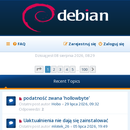
FAQ
Zarejestruj się
Zaloguj się
Dzisiaj jest 08 sierpnia 2026, 08:29
Strona
1
z
100
1
2
3
4
5
100
Następna
…
Recent Topics
podatność zwana 'hollowbyte'
Ostatni post autor:
Hobo
«
29 lipca 2026, 09:32
Odpowiedzi:
2
Uaktualnienia nie dają się zainstalować
Ostatni post autor:
mlotek_26
«
05 lipca 2026, 19:49