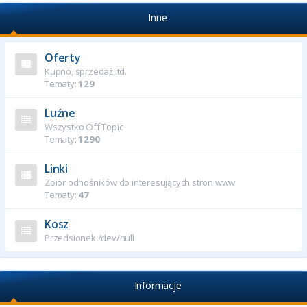
Inne
Oferty
Kupno, sprzedaż itd.
Tematy:
129
Luźne
Wszystko Off Topic
Tematy:
1290
Linki
Zbiór odnośników do interesujących stron www
Tematy:
47
Kosz
Przedsionek /dev/null
Informacje