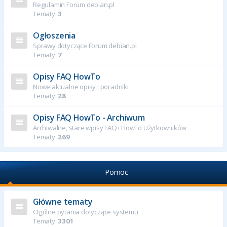
Regulamin Forum debian.pl
Tematy:
3
Ogłoszenia
Sprawy dotyczące Forum debian.pl
Tematy:
7
Opisy FAQ HowTo
Nowe aktualne opisy i poradniki
Tematy:
28
Opisy FAQ HowTo - Archiwum
Archiwalne, stare wpisy FAQ i HowTo Użytkowników
Tematy:
269
Pomoc
Główne tematy
Ogólne pytania dotyczące systemu
Tematy:
3301