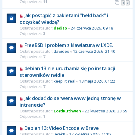
Odpowiedzi:
11
1
2
Jak postąpić z pakietami "held back" i
odzyskać władzę?
Ostatni post autor:
dedito
«
24 czerwca 2026, 09:18
Odpowiedzi:
3
FreeBSD i problem z klawiaturą w LXDE.
Ostatni post autor:
dawideo
«
12 czerwca 2026, 21:40
Odpowiedzi:
7
debian 13 nie uruchamia się po instalacji
sterowników nvidia
Ostatni post autor:
keep_it_real
«
13 maja 2026, 01:22
Odpowiedzi:
7
Jak dodać do serwera www jedną stronę w
intranecie?
Ostatni post autor:
LordRuthwen
«
22 kwietnia 2026, 23:59
Odpowiedzi:
1
Debian 13: Video Encode w Brave
Ostatni post autor:
JacekK
«
17 kwietnia 2026, 11:02