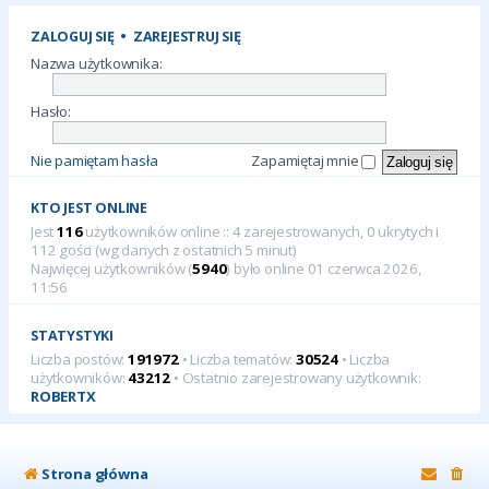
ZALOGUJ SIĘ
•
ZAREJESTRUJ SIĘ
Nazwa użytkownika:
Hasło:
Nie pamiętam hasła
Zapamiętaj mnie
KTO JEST ONLINE
Jest
116
użytkowników online :: 4 zarejestrowanych, 0 ukrytych i
112 gości (wg danych z ostatnich 5 minut)
Najwięcej użytkowników (
5940
) było online 01 czerwca 2026,
11:56
STATYSTYKI
Liczba postów:
191972
• Liczba tematów:
30524
• Liczba
użytkowników:
43212
• Ostatnio zarejestrowany użytkownik:
ROBERTX
Strona główna