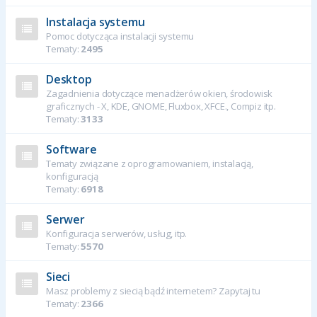
Instalacja systemu
Pomoc dotycząca instalacji systemu
Tematy:
2495
Desktop
Zagadnienia dotyczące menadżerów okien, środowisk
graficznych - X, KDE, GNOME, Fluxbox, XFCE., Compiz itp.
Tematy:
3133
Software
Tematy związane z oprogramowaniem, instalacją,
konfiguracją
Tematy:
6918
Serwer
Konfiguracja serwerów, usług, itp.
Tematy:
5570
Sieci
Masz problemy z siecią bądź internetem? Zapytaj tu
Tematy:
2366