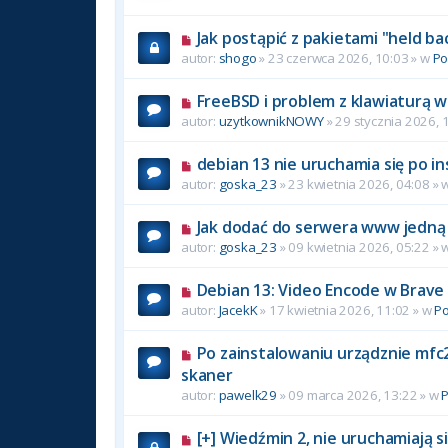
Jak postąpić z pakietami "held ba
autor:
shogo
» 23 czerwca 2026, 10:03 » w
P
FreeBSD i problem z klawiaturą w
autor:
uzytkownikNOWY
» 29 stycznia 2026, 
debian 13 nie uruchamia się po in
autor:
goska_23
» 23 kwietnia 2026, 04:08 » 
Jak dodać do serwera www jedną 
autor:
goska_23
» 09 kwietnia 2026, 05:22 » 
Debian 13: Video Encode w Brave
autor:
JacekK
» 17 kwietnia 2026, 11:02 » w
P
Po zainstalowaniu urządznie mfc2
skaner
autor:
pawelk29
» 09 marca 2026, 13:22 » w
[+] Wiedźmin 2, nie uruchamiają si