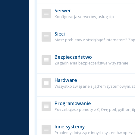
Serwer
Konfiguracja serwerów, usług, itp.
Sieci
Masz problemy z siecią bądź internetem? Zapy
Bezpieczeństwo
Zagadnienia bezpieczeństwa w systemie
Hardware
Wszystko związane z jądrem systemowym, ste
Programowanie
Potrzebujesz pomocy z C, C++, perl, python, it
Inne systemy
Problemy dotyczące innych systemów operac