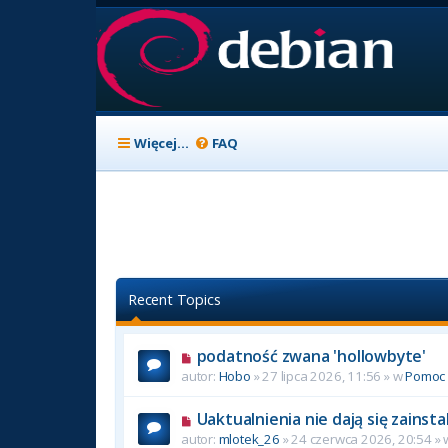
Więcej…
FAQ
Recent Topics
podatność zwana 'hollowbyte'
autor:
Hobo
» 27 lipca 2026, 11:56 » w
Pomoc
Uaktualnienia nie dają się zainst
autor:
mlotek_26
» 24 czerwca 2026, 20:54 »