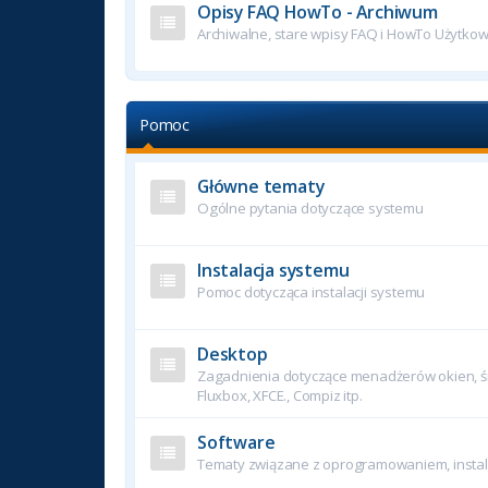
Opisy FAQ HowTo - Archiwum
Archiwalne, stare wpisy FAQ i HowTo Użytko
Pomoc
Główne tematy
Ogólne pytania dotyczące systemu
Instalacja systemu
Pomoc dotycząca instalacji systemu
Desktop
Zagadnienia dotyczące menadżerów okien, śr
Fluxbox, XFCE., Compiz itp.
Software
Tematy związane z oprogramowaniem, instala