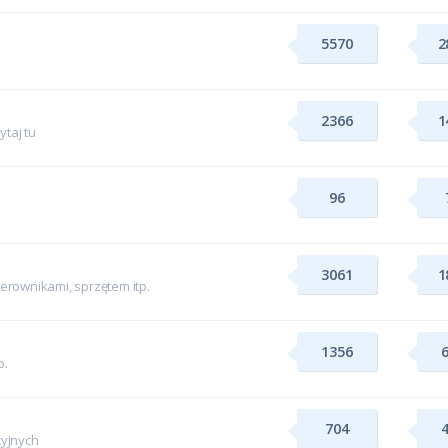
5570
2
2366
1
taj tu
96
3061
1
rownikami, sprzętem itp.
1356
p.
704
yjnych