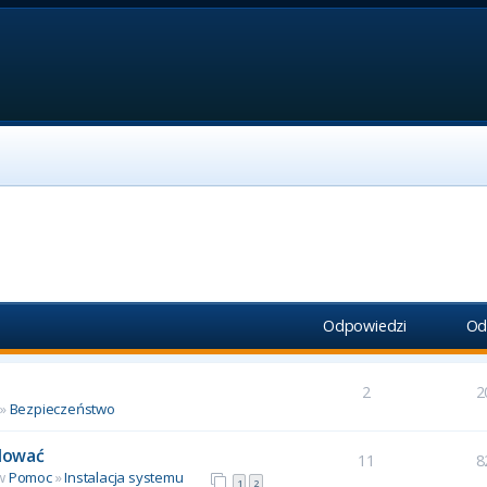
Odpowiedzi
Od
2
2
»
Bezpieczeństwo
alować
11
8
 w
Pomoc
»
Instalacja systemu
1
2