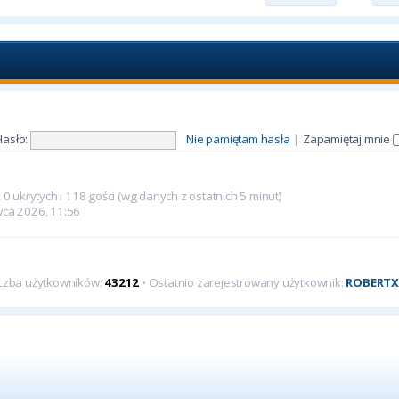
Hasło:
Nie pamiętam hasła
|
Zapamiętaj mnie
0 ukrytych i 118 gości (wg danych z ostatnich 5 minut)
rwca 2026, 11:56
iczba użytkowników:
43212
• Ostatnio zarejestrowany użytkownik:
ROBERT