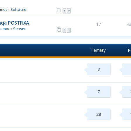
omoc
»
Software
1
2
racja POSTFIXA
17
4
Pomoc
»
Serwer
1
2
Tematy
P
3
7
28