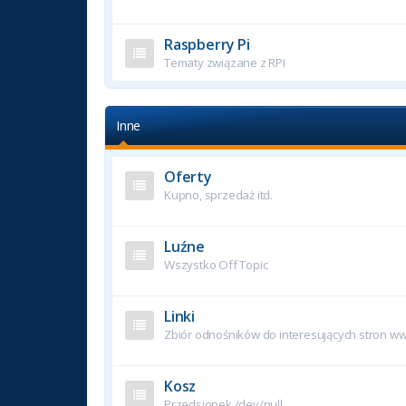
Raspberry Pi
Tematy związane z RPI
Inne
Oferty
Kupno, sprzedaż itd.
Luźne
Wszystko Off Topic
Linki
Zbiór odnośników do interesujących stron w
Kosz
Przedsionek /dev/null