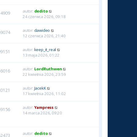
autor:
dedito
14909
24 czerwca 2026, 09:18
autor:
dawideo
59074
12 czerwca 2026, 21:40
autor:
keep_it_real
09151
13 maja 2026, 01:22
autor:
LordRuthwen
16016
22 kwietnia 2026, 23:59
autor:
JacekK
20121
17 kwietnia 2026, 11:02
autor:
Yampress
59156
14 marca 2026, 09:20
autor:
dedito
62473