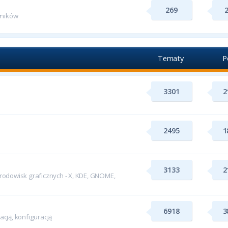
269
wników
Tematy
P
3301
2
2495
1
3133
2
odowisk graficznych - X, KDE, GNOME,
6918
3
cją, konfiguracją