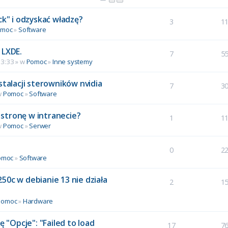
ck" i odzyskać władzę?
3
1
omoc
»
Software
 LXDE.
7
5
13:33 » w
Pomoc
»
Inne systemy
stalacji sterowników nvidia
7
3
w
Pomoc
»
Software
stronę w intranecie?
1
1
w
Pomoc
»
Serwer
0
2
omoc
»
Software
50c w debianie 13 nie działa
2
1
Pomoc
»
Hardware
ę "Opcje": "Failed to load
17
7