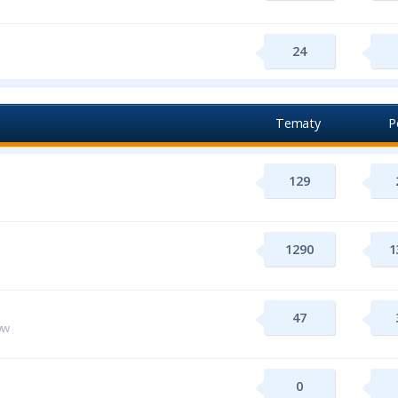
24
Tematy
P
129
1290
1
47
ww
0