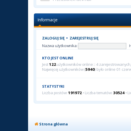
Informacje
ZALOGUJ SIĘ
•
ZAREJESTRUJ SIĘ
Nazwa użytkownika:
KTO JEST ONLINE
Jest
122
użytkowników online :: 4 zarejestrowanych, 
Najwięcej użytkowników (
5940
) było online 01 cze
STATYSTYKI
Liczba postów:
191972
• Liczba tematów:
30524
• L
Strona główna