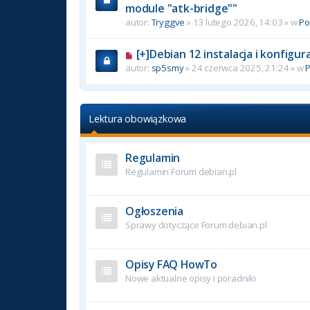
module "atk-bridge""
autor:
Tryggve
» 13 lutego 2026, 14:03 » w
P
[+]Debian 12 instalacja i konfigu
autor:
sp5smy
» 24 czerwca 2025, 21:24 » w
Lektura obowiązkowa
Regulamin
Regulamin Forum debian.pl
Ogłoszenia
Sprawy dotyczące Forum debian.pl
Opisy FAQ HowTo
Nowe aktualne opisy i poradniki