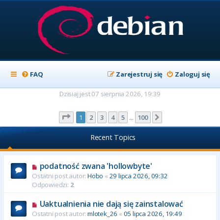
FAQ
Zarejestruj się
Zaloguj się
Dzisiaj jest 07 sierpnia 2026, 19:39
Strona
1
z
100
1
2
3
4
5
100
Następna
…
Recent Topics
podatność zwana 'hollowbyte'
Ostatni post autor:
Hobo
«
29 lipca 2026, 09:32
Odpowiedzi:
2
Uaktualnienia nie dają się zainstalować
Ostatni post autor:
mlotek_26
«
05 lipca 2026, 19:49