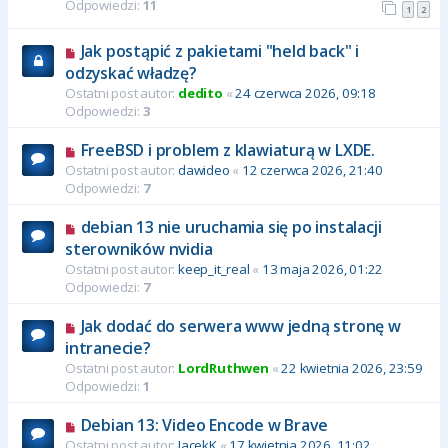
Odpowiedzi:
11
1
2
Jak postąpić z pakietami "held back" i
odzyskać władzę?
Ostatni post autor:
dedito
«
24 czerwca 2026, 09:18
Odpowiedzi:
3
FreeBSD i problem z klawiaturą w LXDE.
Ostatni post autor:
dawideo
«
12 czerwca 2026, 21:40
Odpowiedzi:
7
debian 13 nie uruchamia się po instalacji
sterowników nvidia
Ostatni post autor:
keep_it_real
«
13 maja 2026, 01:22
Odpowiedzi:
7
Jak dodać do serwera www jedną stronę w
intranecie?
Ostatni post autor:
LordRuthwen
«
22 kwietnia 2026, 23:59
Odpowiedzi:
1
Debian 13: Video Encode w Brave
Ostatni post autor:
JacekK
«
17 kwietnia 2026, 11:02