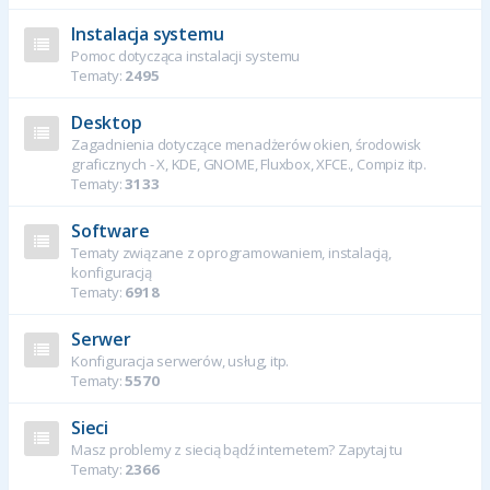
Instalacja systemu
Pomoc dotycząca instalacji systemu
Tematy:
2495
Desktop
Zagadnienia dotyczące menadżerów okien, środowisk
graficznych - X, KDE, GNOME, Fluxbox, XFCE., Compiz itp.
Tematy:
3133
Software
Tematy związane z oprogramowaniem, instalacją,
konfiguracją
Tematy:
6918
Serwer
Konfiguracja serwerów, usług, itp.
Tematy:
5570
Sieci
Masz problemy z siecią bądź internetem? Zapytaj tu
Tematy:
2366