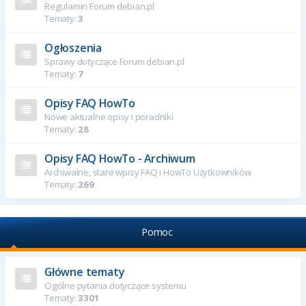
Regulamin Forum debian.pl
Tematy:
3
Ogłoszenia
Sprawy dotyczące Forum debian.pl
Tematy:
7
Opisy FAQ HowTo
Nowe aktualne opisy i poradniki
Tematy:
28
Opisy FAQ HowTo - Archiwum
Archiwalne, stare wpisy FAQ i HowTo Użytkowników
Tematy:
269
Pomoc
Główne tematy
Ogólne pytania dotyczące systemu
Tematy:
3301