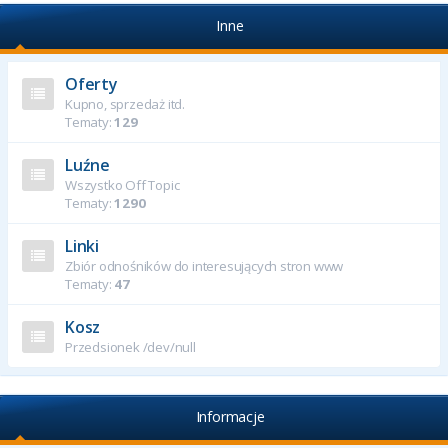
Inne
Oferty
Kupno, sprzedaż itd.
Tematy:
129
Luźne
Wszystko Off Topic
Tematy:
1290
Linki
Zbiór odnośników do interesujących stron www
Tematy:
47
Kosz
Przedsionek /dev/null
Informacje