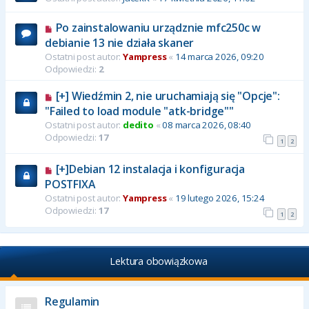
Po zainstalowaniu urządznie mfc250c w
debianie 13 nie działa skaner
Ostatni post autor:
Yampress
«
14 marca 2026, 09:20
Odpowiedzi:
2
[+] Wiedźmin 2, nie uruchamiają się "Opcje":
"Failed to load module "atk-bridge""
Ostatni post autor:
dedito
«
08 marca 2026, 08:40
Odpowiedzi:
17
1
2
[+]Debian 12 instalacja i konfiguracja
POSTFIXA
Ostatni post autor:
Yampress
«
19 lutego 2026, 15:24
Odpowiedzi:
17
1
2
Lektura obowiązkowa
Regulamin