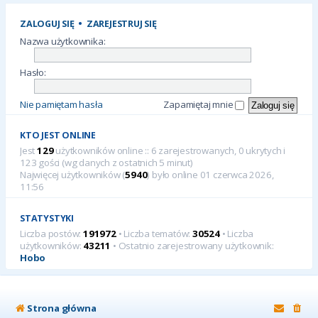
ZALOGUJ SIĘ
•
ZAREJESTRUJ SIĘ
Nazwa użytkownika:
Hasło:
Nie pamiętam hasła
Zapamiętaj mnie
KTO JEST ONLINE
Jest
129
użytkowników online :: 6 zarejestrowanych, 0 ukrytych i
123 gości (wg danych z ostatnich 5 minut)
Najwięcej użytkowników (
5940
) było online 01 czerwca 2026,
11:56
STATYSTYKI
Liczba postów:
191972
• Liczba tematów:
30524
• Liczba
użytkowników:
43211
• Ostatnio zarejestrowany użytkownik:
Hobo
Strona główna