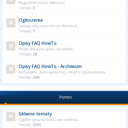
Regulamin Forum debian.pl
Tematy:
3
Ogłoszenia
Sprawy dotyczące Forum debian.pl
Tematy:
7
Opisy FAQ HowTo
Nowe aktualne opisy i poradniki
Tematy:
28
Opisy FAQ HowTo - Archiwum
Archiwalne, stare wpisy FAQ i HowTo Użytkowników
Tematy:
269
Pomoc
Główne tematy
Ogólne pytania dotyczące systemu
Tematy:
3301