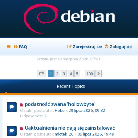
FAQ
Zarejestruj się
Zaloguj się
Dzisiaj jest 10 sierpnia 2026, 07:01
Strona
1
z
100
1
2
3
4
5
100
Następna
…
Recent Topics
podatność zwana 'hollowbyte'
Ostatni post autor:
Hobo
«
29 lipca 2026, 09:32
Odpowiedzi:
2
Uaktualnienia nie dają się zainstalować
Ostatni post autor:
mlotek_26
«
05 lipca 2026, 19:49