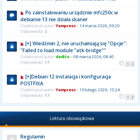
Po zainstalowaniu urządznie mfc250c w
debianie 13 nie działa skaner
Ostatni post autor:
Yampress
«
14 marca 2026, 09:20
Odpowiedzi:
2
[+] Wiedźmin 2, nie uruchamiają się "Opcje":
"Failed to load module "atk-bridge""
Ostatni post autor:
dedito
«
08 marca 2026, 08:40
Odpowiedzi:
17
1
2
[+]Debian 12 instalacja i konfiguracja
POSTFIXA
Ostatni post autor:
Yampress
«
19 lutego 2026, 15:24
Odpowiedzi:
17
1
2
Lektura obowiązkowa
Regulamin