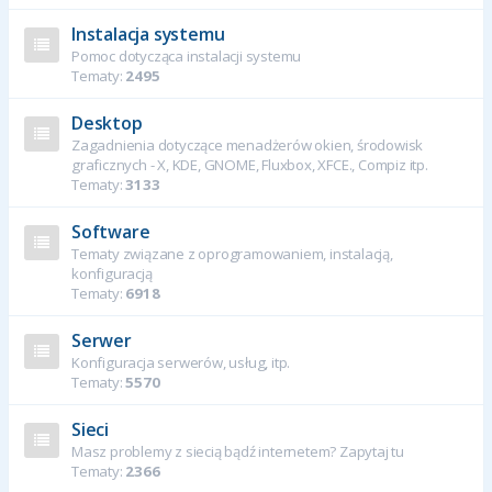
Instalacja systemu
Pomoc dotycząca instalacji systemu
Tematy:
2495
Desktop
Zagadnienia dotyczące menadżerów okien, środowisk
graficznych - X, KDE, GNOME, Fluxbox, XFCE., Compiz itp.
Tematy:
3133
Software
Tematy związane z oprogramowaniem, instalacją,
konfiguracją
Tematy:
6918
Serwer
Konfiguracja serwerów, usług, itp.
Tematy:
5570
Sieci
Masz problemy z siecią bądź internetem? Zapytaj tu
Tematy:
2366