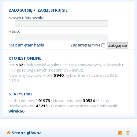
ZALOGUJ SIĘ
•
ZAREJESTRUJ SIĘ
Nazwa użytkownika:
Hasło:
Nie pamiętam hasła
Zapamiętaj mnie
KTO JEST ONLINE
Jest
182
użytkowników online :: 5 zarejestrowanych, 0 ukrytych i
177 gości (wg danych z ostatnich 5 minut)
Najwięcej użytkowników (
5940
) było online 01 czerwca 2026,
11:56
STATYSTYKI
Liczba postów:
191973
• Liczba tematów:
30524
• Liczba
użytkowników:
43213
• Ostatnio zarejestrowany użytkownik:
wirek66
Strona główna