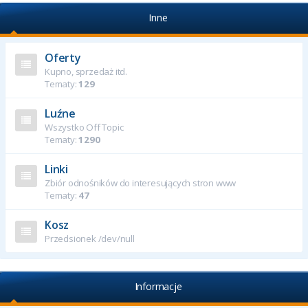
Inne
Oferty
Kupno, sprzedaż itd.
Tematy:
129
Luźne
Wszystko Off Topic
Tematy:
1290
Linki
Zbiór odnośników do interesujących stron www
Tematy:
47
Kosz
Przedsionek /dev/null
Informacje