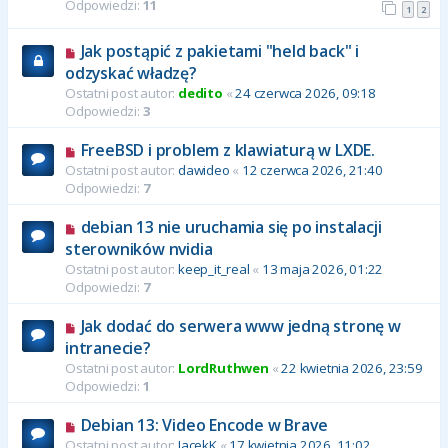
Odpowiedzi:
11
1
2
Jak postąpić z pakietami "held back" i
odzyskać władzę?
Ostatni post autor:
dedito
«
24 czerwca 2026, 09:18
Odpowiedzi:
3
FreeBSD i problem z klawiaturą w LXDE.
Ostatni post autor:
dawideo
«
12 czerwca 2026, 21:40
Odpowiedzi:
7
debian 13 nie uruchamia się po instalacji
sterowników nvidia
Ostatni post autor:
keep_it_real
«
13 maja 2026, 01:22
Odpowiedzi:
7
Jak dodać do serwera www jedną stronę w
intranecie?
Ostatni post autor:
LordRuthwen
«
22 kwietnia 2026, 23:59
Odpowiedzi:
1
Debian 13: Video Encode w Brave
Ostatni post autor:
JacekK
«
17 kwietnia 2026, 11:02