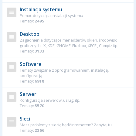
Instalacja systemu
Pomoc dotycząca instalacji systemu
Tematy:
2495
Desktop
Zagadnienia dotyczące menadżerów okien, środowisk
graficznych - X, KDE, GNOME, Fluxbox, XFCE., Compiz itp.
Tematy:
3133
Software
Tematy związane z oprogramowaniem, instalacją,
konfiguracją
Tematy:
6918
Serwer
Konfiguracja serwerów, usług, itp.
Tematy:
5570
Sieci
Masz problemy z siecią bądź internetem? Zapytaj tu
Tematy:
2366