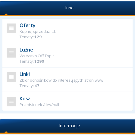
Inne
Oferty
Kupno, sprzedaż itd.
Tematy:
129
Luźne
Wszystko Off Topic
Tematy:
1290
Linki
Zbiór odnośników do interesujących stron www
Tematy:
47
Kosz
Przedsionek /dev/null
Informacje