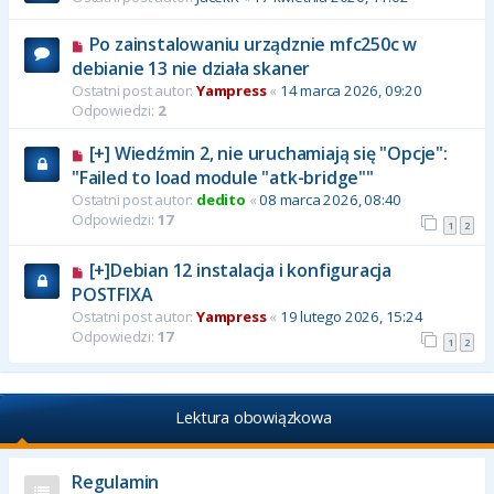
Po zainstalowaniu urządznie mfc250c w
debianie 13 nie działa skaner
Ostatni post autor:
Yampress
«
14 marca 2026, 09:20
Odpowiedzi:
2
[+] Wiedźmin 2, nie uruchamiają się "Opcje":
"Failed to load module "atk-bridge""
Ostatni post autor:
dedito
«
08 marca 2026, 08:40
Odpowiedzi:
17
1
2
[+]Debian 12 instalacja i konfiguracja
POSTFIXA
Ostatni post autor:
Yampress
«
19 lutego 2026, 15:24
Odpowiedzi:
17
1
2
Lektura obowiązkowa
Regulamin