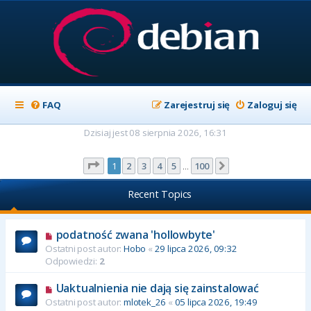
FAQ
Zarejestruj się
Zaloguj się
Dzisiaj jest 08 sierpnia 2026, 16:31
Strona
1
z
100
1
2
3
4
5
100
Następna
…
Recent Topics
podatność zwana 'hollowbyte'
Ostatni post autor:
Hobo
«
29 lipca 2026, 09:32
Odpowiedzi:
2
Uaktualnienia nie dają się zainstalować
Ostatni post autor:
mlotek_26
«
05 lipca 2026, 19:49