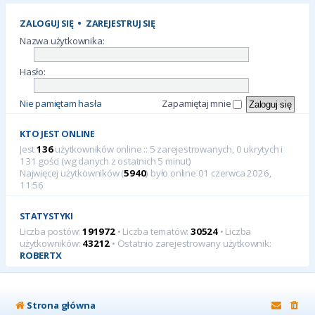
ZALOGUJ SIĘ
•
ZAREJESTRUJ SIĘ
Nazwa użytkownika:
Hasło:
Nie pamiętam hasła
Zapamiętaj mnie
KTO JEST ONLINE
Jest
136
użytkowników online :: 5 zarejestrowanych, 0 ukrytych i
131 gości (wg danych z ostatnich 5 minut)
Najwięcej użytkowników (
5940
) było online 01 czerwca 2026,
11:56
STATYSTYKI
Liczba postów:
191972
• Liczba tematów:
30524
• Liczba
użytkowników:
43212
• Ostatnio zarejestrowany użytkownik:
ROBERTX
Strona główna