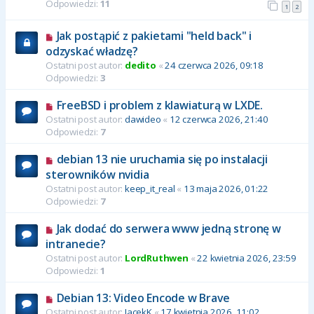
Odpowiedzi:
11
1
2
Jak postąpić z pakietami "held back" i
odzyskać władzę?
Ostatni post autor:
dedito
«
24 czerwca 2026, 09:18
Odpowiedzi:
3
FreeBSD i problem z klawiaturą w LXDE.
Ostatni post autor:
dawideo
«
12 czerwca 2026, 21:40
Odpowiedzi:
7
debian 13 nie uruchamia się po instalacji
sterowników nvidia
Ostatni post autor:
keep_it_real
«
13 maja 2026, 01:22
Odpowiedzi:
7
Jak dodać do serwera www jedną stronę w
intranecie?
Ostatni post autor:
LordRuthwen
«
22 kwietnia 2026, 23:59
Odpowiedzi:
1
Debian 13: Video Encode w Brave
Ostatni post autor:
JacekK
«
17 kwietnia 2026, 11:02