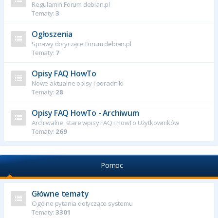
Regulamin Forum debian.pl
Tematy:
3
Ogłoszenia
Sprawy dotyczące Forum debian.pl
Tematy:
7
Opisy FAQ HowTo
Nowe aktualne opisy i poradniki
Tematy:
28
Opisy FAQ HowTo - Archiwum
Archiwalne, stare wpisy FAQ i HowTo Użytkowników
Tematy:
269
Pomoc
Główne tematy
Ogólne pytania dotyczące systemu
Tematy:
3301